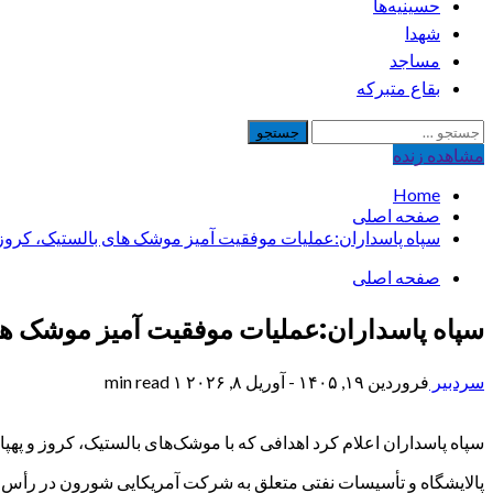
حسینیه‌ها
شهدا
مساجد
بقاع متبرکه
جستجو
برای:
مشاهده‌ زنده
Home
صفحه اصلی
سپاه پاسداران:عملیات موفقیت آمیز موشک های بالستیک، کروز
صفحه اصلی
سپاه پاسداران:عملیات موفقیت آمیز موشک ها
سردبیر
فروردین ۱۹, ۱۴۰۵ - آوریل ۸, ۲۰۲۶
۱ min read
سپاه پاسداران اعلام کرد اهدافی که با موشک‌های بالستیک، کروز و په
پالایشگاه و تأسیسات نفتی متعلق به شرکت آمریکایی شورون در رأس الجوعیه عربستان به