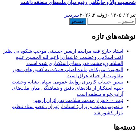
شخصیت والا و جایگاهی رفیع میان ملت‌های منطقه داشت
تیر ۱۲, ۱۴۰۵ - ژوئیه ۳, ۲۰۲۶
سردبیر
جستجو
برای:
نوشته‌های تازه
استاد خارج فقه:مراسم اربعین حسینی موجب شکوه بی نظیر
امّت اسلامی وعظمت عاشقان اباعبدالله الحسین علیه
السلام و وحشت قدرت‌های استکباری شده است.
البخیتی: آمریکا فرمانده اصلی حملات به کشورهای محور
مقاومت از جمله عراق است
بستن حساب کاربری روابط عمومی سپاه، نشانه‌ وحشت
جبهه استکبار از داده‌های دقیق و هماهنگی میان ملت‌های
آزادی‌خواه منطقه است
ثبت ۶۰۰ هزار خدمت سلامت به زائران اربعین
با تصویب هیئت وزیران؛ استاندار تهران، عضو ستاد تنظیم
بازار کشور شد
دسته‌ها