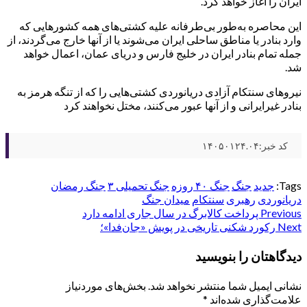
ایران را آغاز خواهد کرد.
این محاصره به‌طور بی‌طرفانه علیه کشتی‌های همه کشورهایی که
وارد بنادر یا مناطق ساحلی ایران می‌شوند یا از آنها خارج می‌گردند، از
جمله تمام بنادر ایران در خلیج فارس و دریای عمان، اعمال خواهد
شد.
نیروهای سنتکام آزادی دریانوردی کشتی‌هایی را که از تنگه هرمز به
بنادر غیرایرانی و از آنها عبور می‌کنند، مختل نخواهند کرد
کد خبر:۱۴۰۵۰۱۲۴.۰۴
Tags:
جدید
جنگ
جنگ ۴۰ روزه
جنگ تحمیلی ۳
جنگ رمضان
دریانوردی
رهبری
سنتکام
میدان جنگ
Post
Previous
پرداخت کالابرگ در سال جاری ادامه دارد
Next
رکورد شکنی تاریخی در پویش «جان‌فدا»؛
navigation
دیدگاهتان را بنویسید
نشانی ایمیل شما منتشر نخواهد شد.
بخش‌های موردنیاز
علامت‌گذاری شده‌اند
*