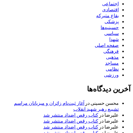
اجتماعی
اقتصادی
بقاع متبرکه
پزشکی
حسینیه‌ها
سیاسی
شهدا
صفحه اصلی
فرهنگی
مذهبی
مساجد
نظامی
ورزشی
آخرین دیدگاه‌ها
محسن حسینی
در
آغاز ثبت‌نام زائران و میزبانان مراسم
تشییع رهبر شهید انقلاب
علیرضا
در
کتاب رقص اضداد منتشر شد
علیرضا
در
کتاب رقص اضداد منتشر شد
علیرضا
در
کتاب رقص اضداد منتشر شد
علیرضا
در
کتاب رقص اضداد منتشر شد