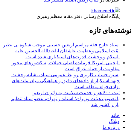
پایگاه اطلاع رسانی دفتر مقام معظم رهبری
نوشته‌های تازه
استاد خارج فقه:مراسم اربعین حسینی موجب شکوه بی نظیر
امّت اسلامی وعظمت عاشقان اباعبدالله الحسین علیه
السلام و وحشت قدرت‌های استکباری شده است.
البخیتی: آمریکا فرمانده اصلی حملات به کشورهای محور
مقاومت از جمله عراق است
بستن حساب کاربری روابط عمومی سپاه، نشانه‌ وحشت
جبهه استکبار از داده‌های دقیق و هماهنگی میان ملت‌های
آزادی‌خواه منطقه است
ثبت ۶۰۰ هزار خدمت سلامت به زائران اربعین
با تصویب هیئت وزیران؛ استاندار تهران، عضو ستاد تنظیم
بازار کشور شد
خانه
وبلاگ
درباره ما