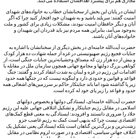
مجازی هم برای پیشبرد اهدافشان استفاده می‌کنند.
ایشان در پایان این بخش از سخنانشان خطاب به خانواده‌های شهدای
امنیت گفتند: سربلند باشید و به شهیدان خود افتخار کنید چرا که اگر
آنان و دیگر حافظان امنیت نبودند، مشکلات زیادی برای کشور و ملت
به‌وجود می‌آمد، بنابراین همه مردم نیز باید قدردان این شهیدان و
خانواده‌های آنان باشند.
حضرت آیت‌الله خامنه‌ای در بخش دیگری از سخنانشان با اشاره به
جنایات فجیع رژیم صهیونیستی در غزه از جمله شهادت ده هزار کودک
و بیش از ده هزار زن که مصداق وحشیانه‌ترین جنایات جنگی است، از
کوتاهی بزرگ دولتها و مجامع جهانی همچون سازمان ملل در مقابله با
اقدامات این رژیم در غزه و لبنان به شدت انتقاد کردند و گفتند: جنگ
قواعد و قوانین و حدودی دارد و اینگونه نیست که در جنگها همه حدود
زیر پا گذاشته شود اما باند جنایتکار حاکم بر سرزمین‌های اشغالی همه
حدود و قواعد را زیر پای خود له کرده است.
حضرت آیت‌الله خامنه‌ای، ایستادگی دولتها و بخصوص دولتهای
اسلامی در مقابل رژیم جنایتکار و تشکیل ائتلافی جهانی علیه این رژیم
جلاد را ضروری دانستند و افزودند: ایستادگی به معنی قطع کمک‌های
اقتصادی نیست چرا که بدیهی است کمک به رژیم غاصب جزو
زشت‌ترین و بزرگ‌ترین گناهان است بلکه ایستادگی یعنی تشکیل یک
ائتلاف جهانیِ سیاسی، اقتصادی و در صورت لزوم نظامی در مقابل