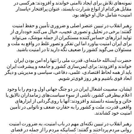
نمونه‌های تلاش برای ایجاد ناامنی خواندند و افزودند: هرکسی در
مقابل هرکدام از انواع شرارت بایستد، عنوان پرافتخار «پاسدار
امنیت» شامل حال او خواهد بود.
رهبر انقلاب در تبیین عنصر اصلی و ضروری تأمین و حفظ امنیت
گفتند: برخی در تحلیل و تصوری عجیب، خیال می‌کنند خودداری از
تولید ابزارهای حساس‌کننده مستکبران از جمله موشک، می‌تواند
برای ایران امنیت بیاورد اما این تفکر و تصور غلط در واقع به ملت و
مسئولان می‌گوید کشور را ضعیف نگه دارید تا در امنیت باشید.
حضرت آیت‌الله خامنه‌ای، قدرت ملی را تنها راه امن بودن ایران
خواندند و افزودند: برای ایمن‌سازی کشور و جامعه و پیشرفت ایران
باید از همه لحاظ اقتصادی، علمی، دفاعی، سیاسی و مدیریتی و دیگر
ابعاد قوی باشیم و هر روز قوی‌تر شویم.
ایشان، مصیبت اشغال ایران در دو جنگ جهانی اول و دوم را با وجود
اعلام بیطرفی کشور، ناشی از سوء سیاست‌های زمامداران نالایق یا
خائن و وابسته دانستند و افزودند: آنها با روی‌گردانی از ابزارهای
واقعی قدرت، ملت و کشور را به حقارتِ ضعف و ناتوانی در تأمین
امنیت خود کشاندند.
رهبر انقلاب در تبیین نکته‌ای مهم در باب امنیت، به ضرورت امنیت
روانی مردم پرداختند و گفتند: کسانیکه مردم را از جمله در فضای