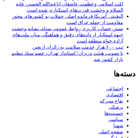
امّت اسلامی وعظمت عاشقان اباعبدالله الحسین علیه
السلام و وحشت قدرت‌های استکباری شده است.
البخیتی: آمریکا فرمانده اصلی حملات به کشورهای محور
مقاومت از جمله عراق است
بستن حساب کاربری روابط عمومی سپاه، نشانه‌ وحشت
جبهه استکبار از داده‌های دقیق و هماهنگی میان ملت‌های
آزادی‌خواه منطقه است
ثبت ۶۰۰ هزار خدمت سلامت به زائران اربعین
با تصویب هیئت وزیران؛ استاندار تهران، عضو ستاد تنظیم
بازار کشور شد
دسته‌ها
اجتماعی
اقتصادی
بقاع متبرکه
پزشکی
حسینیه‌ها
سیاسی
شهدا
صفحه اصلی
فرهنگی