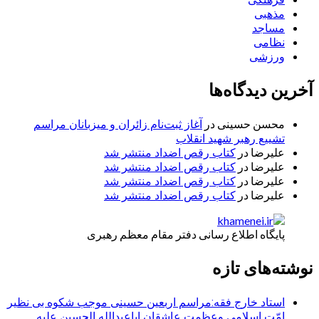
مذهبی
مساجد
نظامی
ورزشی
آخرین دیدگاه‌ها
محسن حسینی
در
آغاز ثبت‌نام زائران و میزبانان مراسم
تشییع رهبر شهید انقلاب
علیرضا
در
کتاب رقص اضداد منتشر شد
علیرضا
در
کتاب رقص اضداد منتشر شد
علیرضا
در
کتاب رقص اضداد منتشر شد
علیرضا
در
کتاب رقص اضداد منتشر شد
پایگاه اطلاع رسانی دفتر مقام معظم رهبری
نوشته‌های تازه
استاد خارج فقه:مراسم اربعین حسینی موجب شکوه بی نظیر
امّت اسلامی وعظمت عاشقان اباعبدالله الحسین علیه