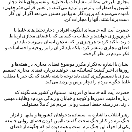
مجازی با برخی مطالب، شایعات یا تحلیل‌ها و تفسیرهای غلط دچار
تشویق و اضطراب و ترس و تردید می‌کنند، در تعبیر قرآنی «مُرجِفون»
نامیده می‌شوند که پروردگار به پیامبر دستور می‌دهد اگر از این کار
دست برنداشتند، آنها را مجازات کن.
حضرت آیت‌الله خامنه‌ای اینگونه افراد را دچار تحلیل‌های غلط یا
غرض‌ورزی خواندند و خطاب به کسانی که با فضای مجازی ارتباط
دارند، تأکید کردند: هرچیزی را که به ذهن انسان می‌رسد نباید در
فضای مجازی منتشر کرد، بلکه باید اثر آن را بر روحیه و احساسات و
فکر مردم در نظر گرفت.
ایشان با اشاره به تکرار مکرر موضوع فضای مجازی در هفته‌ها و
روزهای اخیر گفتند: کسانیکه می خواهند درباره فضای مجازی تصمیم
سازی یا تصمیم‌گیری کنند، باید توجه داشته باشند که یک خبر یا مطلب
غلط چگونه مردم را دچار ترس و تردید می‌کند.
حضرت آیت‌الله خامنه‌ای افزودند: مسئولان کشور همانگونه که
درباره امنیت «مرزها و کوچه و خیابان و زندگی مردم» وظایف مهمی
دارند، در زمینه حفظ امنیت روانی مردم نیز کاملاً مسئولند.
رهبر انقلاب با اشاره به استفاده بدخواهان کشورها و ملتها از ابزار
جنگ نرم در کنار جنگ سخت گفتند: ناایمن کردن فضای روانی جامعه
یکی از اجزاء این جنگ نرم است و همه دیده اند که چگونه از فضای