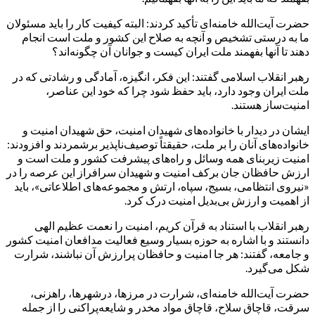
حضرت آیت‌الله خامنه‌ای تأکید کردند: البته کیفیت کار را باید مسئولان
ما به درستی تشخیص و آنچه به صلاح این کشور و ملت است انجام
دهند تا آنها بفهمند ملت ایران کیست و جوانان آن چگونه‌اند؟
رهبر انقلاب اسلامی گفتند: این فکر، انگیزه، آمادگی و رشادتی که در
ملت ایران وجود دارد، باید حفظ شود چرا که خود این عناصر،
امنیت‌ساز هستند.
ایشان در دیدار با خانواده‌های شهیدان امنیت، حق شهیدان امنیت و
خانواده‌های آنان را بر ملت، حقیقتاً توصیف‌ناپذیر برشمردند و افزودند:
امنیت زیربنای همه وسائل و راه‌های پیشرفت کشور و ملت است و
ارزش حافظان جان برکف امنیت و شهیدان سرافراز این عرصه را در
«نیروی انتظامی، بسیج، سپاه، ارتش و مجموعه‌های اطلاعاتی»، باید
از اهمیت و ارزش بی‌بدیل امنیت درک کرد.
رهبر انقلاب با استناد به قرآن کریم، امنیت را نعمت عظیم الهی
دانستند و با اشاره به حوزه بسیار وسیع فعالیت مدافعان امنیت کشور
و جامعه، گفتند: هر جا امنیت و حافظان پرارزش آن نباشند، شرارت
شکل می‌گیرد.
حضرت آیت‌الله خامنه‌ای، شرارت در مرزها، درشهرها، راهزنی،
سرقت، قاچاق سلاح، قاچاق مواد مخدر و شایعه‌پراکنی را از جمله