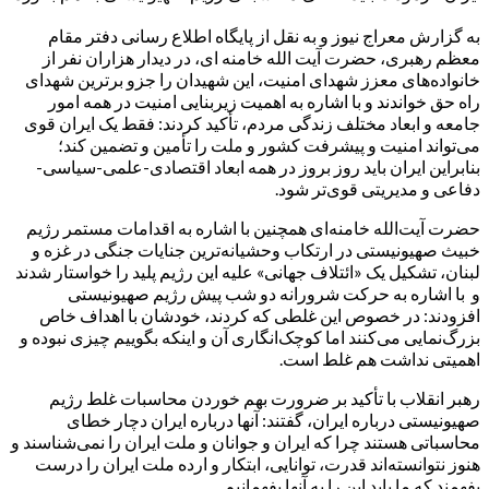
به گزارش معراج نیوز و به نقل از پایگاه اطلاع رسانی دفتر مقام
معظم رهبری، حضرت آیت الله خامنه ای، در دیدار هزاران نفر از
خانواده‌های معزز شهدای امنیت، این شهیدان را جزو برترین شهدای
راه حق خواندند و با اشاره به اهمیت زیربنایی امنیت در همه امور
جامعه و ابعاد مختلف زندگی مردم، تأکید کردند: فقط یک ایران قوی
می‌تواند امنیت و پیشرفت کشور و ملت را تأمین و تضمین کند؛
بنابراین ایران باید روز بروز در همه ابعاد اقتصادی-علمی-سیاسی-
دفاعی و مدیریتی قوی‌تر شود.
حضرت آیت‌الله خامنه‌ای همچنین با اشاره به اقدامات مستمر رژیم
خبیث صهیونیستی در ارتکاب وحشیانه‌ترین جنایات جنگی در غزه و
لبنان، تشکیل یک «ائتلاف جهانی» علیه این رژیم پلید را خواستار شدند
و با اشاره به حرکت شرورانه دو شب پیش رژیم صهیونیستی
افزودند: در خصوص این غلطی که کردند، خودشان با اهداف خاص
بزرگ‌نمایی می‌کنند اما کوچک‌انگاری آن و اینکه بگوییم چیزی نبوده و
اهمیتی نداشت هم غلط است.
رهبر انقلاب با تأکید بر ضرورت بهم خوردن محاسبات غلط رژیم
صهیونیستی درباره ایران، گفتند: آنها درباره ایران دچار خطای
محاسباتی هستند چرا که ایران و جوانان و ملت ایران را نمی‌شناسند و
هنوز نتوانسته‌اند قدرت، توانایی، ابتکار و ارده ملت ایران را درست
بفهمند که ما باید این را به آنها بفهمانیم.