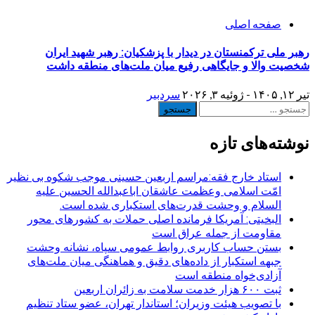
صفحه اصلی
رهبر ملی ترکمنستان در دیدار با پزشکیان: رهبر شهید ایران
شخصیت والا و جایگاهی رفیع میان ملت‌های منطقه داشت
تیر ۱۲, ۱۴۰۵ - ژوئیه ۳, ۲۰۲۶
سردبیر
جستجو
برای:
نوشته‌های تازه
استاد خارج فقه:مراسم اربعین حسینی موجب شکوه بی نظیر
امّت اسلامی وعظمت عاشقان اباعبدالله الحسین علیه
السلام و وحشت قدرت‌های استکباری شده است.
البخیتی: آمریکا فرمانده اصلی حملات به کشورهای محور
مقاومت از جمله عراق است
بستن حساب کاربری روابط عمومی سپاه، نشانه‌ وحشت
جبهه استکبار از داده‌های دقیق و هماهنگی میان ملت‌های
آزادی‌خواه منطقه است
ثبت ۶۰۰ هزار خدمت سلامت به زائران اربعین
با تصویب هیئت وزیران؛ استاندار تهران، عضو ستاد تنظیم