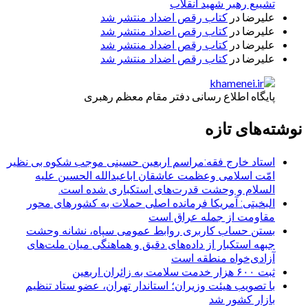
تشییع رهبر شهید انقلاب
علیرضا
در
کتاب رقص اضداد منتشر شد
علیرضا
در
کتاب رقص اضداد منتشر شد
علیرضا
در
کتاب رقص اضداد منتشر شد
علیرضا
در
کتاب رقص اضداد منتشر شد
پایگاه اطلاع رسانی دفتر مقام معظم رهبری
نوشته‌های تازه
استاد خارج فقه:مراسم اربعین حسینی موجب شکوه بی نظیر
امّت اسلامی وعظمت عاشقان اباعبدالله الحسین علیه
السلام و وحشت قدرت‌های استکباری شده است.
البخیتی: آمریکا فرمانده اصلی حملات به کشورهای محور
مقاومت از جمله عراق است
بستن حساب کاربری روابط عمومی سپاه، نشانه‌ وحشت
جبهه استکبار از داده‌های دقیق و هماهنگی میان ملت‌های
آزادی‌خواه منطقه است
ثبت ۶۰۰ هزار خدمت سلامت به زائران اربعین
با تصویب هیئت وزیران؛ استاندار تهران، عضو ستاد تنظیم
بازار کشور شد