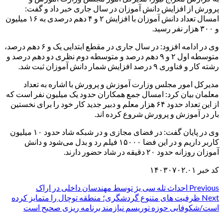
پرورش از افزایش دانش آموزان در سال جاری خبر داد و گفت:
امسال تعداد دانش آموزان با افزایش ۲ و ۴ دهم درصدی به ۱۶ میلیون
و ۳۰۰ هزار نفر رسید.
وی در ادامه افزود: در سال جاری در مقطع ابتدایی یک و ۶ دهم درصد،
متوسطه اول ۲ و ۹ دهم درصد و متوسطه دوم نظری دو دهم درصد و
رشته کار و فناوری ۹ درصد افزایش شمار دانش آموزان ثبت شد.
مدیرکل امور مجلس وزارت آموزش و پرورش با اشاره به تعداد
معلمان بیان کرد: امسال جمع همکاران حدود یک میلیون نفر است که
از این تعداد حدود ۶۴ هزار معلم و دبیر جدید کار خود را برای نخستین
بار در آموزش و پرورش شروع کرده اند.
وی در پایان گفت: در فضای مجازی و در شبکه شاد حدود ۱۰ میلیون
کاربر داریم و در این فضا ۱۵۰۰۰ فیلم رد و بدل می‌شود و دانش
آموزان روزانه حدود ۲۰ دقیقه در شاد حضور دارند.
کد خبر ۱۴۰۳۰۷۰۲.۰۱
Post
Previous
احداث تله سی یژ توسط مهندسان داخلی در اراک
Next
ظرفیت های متنوع گردشگری؛ منطقه توچال را متمایز کرده
navigation
است/شکوفایی حوزه توریسم نیازمند برنامه ریزی صحیح است