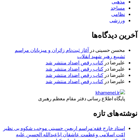
مذهبی
مساجد
نظامی
ورزشی
آخرین دیدگاه‌ها
محسن حسینی
در
آغاز ثبت‌نام زائران و میزبانان مراسم
تشییع رهبر شهید انقلاب
علیرضا
در
کتاب رقص اضداد منتشر شد
علیرضا
در
کتاب رقص اضداد منتشر شد
علیرضا
در
کتاب رقص اضداد منتشر شد
علیرضا
در
کتاب رقص اضداد منتشر شد
پایگاه اطلاع رسانی دفتر مقام معظم رهبری
نوشته‌های تازه
استاد خارج فقه:مراسم اربعین حسینی موجب شکوه بی نظیر
امّت اسلامی وعظمت عاشقان اباعبدالله الحسین علیه