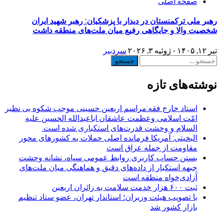
صفحه اصلی
رهبر ملی ترکمنستان در دیدار با پزشکیان: رهبر شهید ایران
شخصیت والا و جایگاهی رفیع میان ملت‌های منطقه داشت
تیر ۱۲, ۱۴۰۵ - ژوئیه ۳, ۲۰۲۶
سردبیر
جستجو
برای:
نوشته‌های تازه
استاد خارج فقه:مراسم اربعین حسینی موجب شکوه بی نظیر
امّت اسلامی وعظمت عاشقان اباعبدالله الحسین علیه
السلام و وحشت قدرت‌های استکباری شده است.
البخیتی: آمریکا فرمانده اصلی حملات به کشورهای محور
مقاومت از جمله عراق است
بستن حساب کاربری روابط عمومی سپاه، نشانه‌ وحشت
جبهه استکبار از داده‌های دقیق و هماهنگی میان ملت‌های
آزادی‌خواه منطقه است
ثبت ۶۰۰ هزار خدمت سلامت به زائران اربعین
با تصویب هیئت وزیران؛ استاندار تهران، عضو ستاد تنظیم
بازار کشور شد