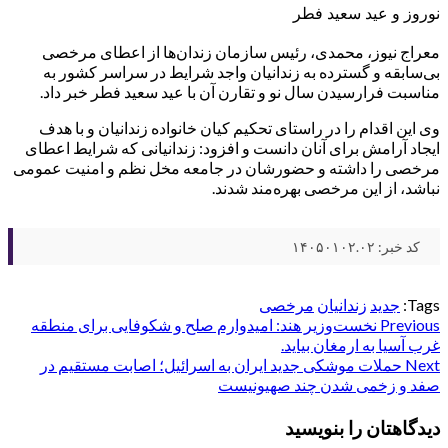
نوروز و عید سعید فطر
معراج نیوز، محمدی، رئیس سازمان زندان‌ها از اعطای مرخصی
بی‌سابقه و گسترده به زندانیان واجد شرایط در سراسر کشور به
مناسبت فرارسیدن سال نو و تقارن آن با عید سعید فطر خبر داد.
وی این اقدام را در راستای تحکیم کیان خانواده زندانیان و با هدف
ایجاد آرامش برای آنان دانست و افزود: زندانیانی که شرایط اعطای
مرخصی را داشته و حضورشان در جامعه مخل نظم و امنیت عمومی
نباشد، از این مرخصی بهره‌مند شدند.
کد خبر: ۱۴۰۵۰۱۰۲.۰۲
Tags:
جدید
زندانيان
مرخصی
Post
Previous
نخست‌وزیر هند: امیدوارم صلح و شکوفایی برای منطقه
غرب آسیا به ارمغان بیاید.
navigation
Next
حملات موشکی جدید ایران به اسرائیل؛ اصابت مستقیم در
صفد و زخمی شدن چند صهیونیست
دیدگاهتان را بنویسید