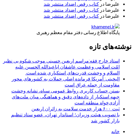
علیرضا
در
کتاب رقص اضداد منتشر شد
علیرضا
در
کتاب رقص اضداد منتشر شد
علیرضا
در
کتاب رقص اضداد منتشر شد
پایگاه اطلاع رسانی دفتر مقام معظم رهبری
نوشته‌های تازه
استاد خارج فقه:مراسم اربعین حسینی موجب شکوه بی نظیر
امّت اسلامی وعظمت عاشقان اباعبدالله الحسین علیه
السلام و وحشت قدرت‌های استکباری شده است.
البخیتی: آمریکا فرمانده اصلی حملات به کشورهای محور
مقاومت از جمله عراق است
بستن حساب کاربری روابط عمومی سپاه، نشانه‌ وحشت
جبهه استکبار از داده‌های دقیق و هماهنگی میان ملت‌های
آزادی‌خواه منطقه است
ثبت ۶۰۰ هزار خدمت سلامت به زائران اربعین
با تصویب هیئت وزیران؛ استاندار تهران، عضو ستاد تنظیم
بازار کشور شد
خانه