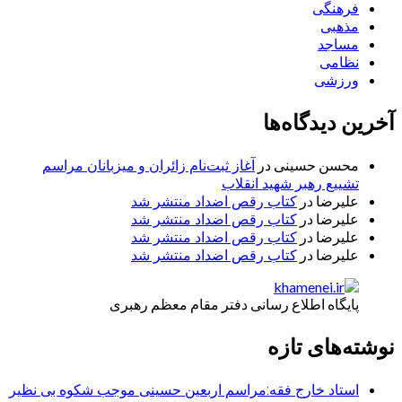
فرهنگی
مذهبی
مساجد
نظامی
ورزشی
آخرین دیدگاه‌ها
محسن حسینی
در
آغاز ثبت‌نام زائران و میزبانان مراسم
تشییع رهبر شهید انقلاب
علیرضا
در
کتاب رقص اضداد منتشر شد
علیرضا
در
کتاب رقص اضداد منتشر شد
علیرضا
در
کتاب رقص اضداد منتشر شد
علیرضا
در
کتاب رقص اضداد منتشر شد
پایگاه اطلاع رسانی دفتر مقام معظم رهبری
نوشته‌های تازه
استاد خارج فقه:مراسم اربعین حسینی موجب شکوه بی نظیر