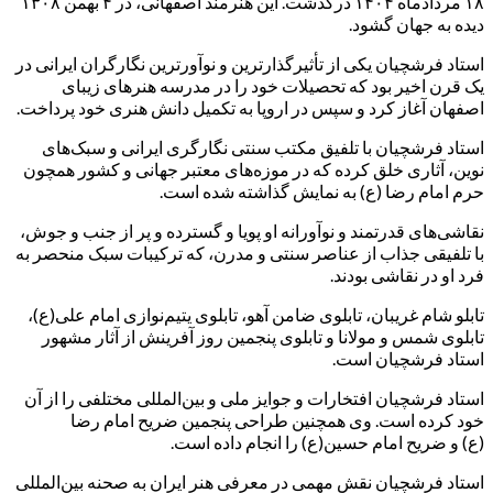
۱۸ مردادماه ۱۴۰۴ درگذشت. این هنرمند اصفهانی، در ۴ بهمن ۱۳۰۸
دیده به جهان گشود.
استاد فرشچیان یکی از تأثیرگذارترین و نوآورترین نگارگران ایرانی در
یک قرن اخیر بود که تحصیلات خود را در مدرسه هنرهای زیبای
اصفهان آغاز کرد و سپس در اروپا به تکمیل دانش هنری خود پرداخت.
استاد فرشچیان با تلفیق مکتب سنتی نگارگری ایرانی و سبک‌های
نوین، آثاری خلق کرده که در موزه‌های معتبر جهانی و کشور همچون
حرم امام رضا (ع) به نمایش گذاشته شده است.
نقاشی‌های قدرتمند و نوآورانه او پویا و گسترده و پر از جنب و جوش،
با تلفیقی جذاب از عناصر سنتی و مدرن، که ترکیبات سبک منحصر به
فرد او در نقاشی بودند.
تابلو شام غریبان، تابلوی ضامن آهو، تابلوی یتیم‌نوازی امام علی(ع)،
تابلوی شمس و مولانا و تابلوی پنجمین روز آفرینش از آثار مشهور
استاد فرشچیان است.
استاد فرشچیان افتخارات و جوایز ملی و بین‌المللی مختلفی را از آن
خود کرده است. وی همچنین طراحی پنجمین ضریح امام رضا
(ع) و ضریح امام حسین(ع) را انجام داده است.
استاد فرشچیان نقش مهمی در معرفی هنر ایران به صحنه بین‌المللی