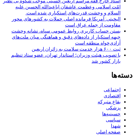
استاد خارج فقه:مراسم اربعین حسینی موجب شکوه بی نظیر
امّت اسلامی وعظمت عاشقان اباعبدالله الحسین علیه
السلام و وحشت قدرت‌های استکباری شده است.
البخیتی: آمریکا فرمانده اصلی حملات به کشورهای محور
مقاومت از جمله عراق است
بستن حساب کاربری روابط عمومی سپاه، نشانه‌ وحشت
جبهه استکبار از داده‌های دقیق و هماهنگی میان ملت‌های
آزادی‌خواه منطقه است
ثبت ۶۰۰ هزار خدمت سلامت به زائران اربعین
با تصویب هیئت وزیران؛ استاندار تهران، عضو ستاد تنظیم
بازار کشور شد
دسته‌ها
اجتماعی
اقتصادی
بقاع متبرکه
پزشکی
حسینیه‌ها
سیاسی
شهدا
صفحه اصلی