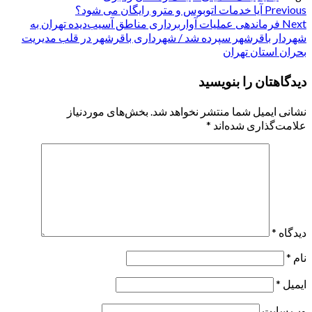
Post
Previous
آیا خدمات اتوبوس و مترو رایگان می شود؟
Next
فرماندهی عملیات آواربرداری مناطق آسیب‌دیده تهران به
navigation
شهردار باقرشهر سپرده شد / شهرداری باقرشهر در قلب مدیریت
بحران استان تهران
دیدگاهتان را بنویسید
نشانی ایمیل شما منتشر نخواهد شد.
بخش‌های موردنیاز
علامت‌گذاری شده‌اند
*
دیدگاه
*
نام
*
ایمیل
*
وب‌ سایت