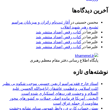
آخرین دیدگاه‌ها
محسن حسینی
در
آغاز ثبت‌نام زائران و میزبانان مراسم
تشییع رهبر شهید انقلاب
علیرضا
در
کتاب رقص اضداد منتشر شد
علیرضا
در
کتاب رقص اضداد منتشر شد
علیرضا
در
کتاب رقص اضداد منتشر شد
علیرضا
در
کتاب رقص اضداد منتشر شد
پایگاه اطلاع رسانی دفتر مقام معظم رهبری
نوشته‌های تازه
استاد خارج فقه:مراسم اربعین حسینی موجب شکوه بی نظیر
امّت اسلامی وعظمت عاشقان اباعبدالله الحسین علیه
السلام و وحشت قدرت‌های استکباری شده است.
البخیتی: آمریکا فرمانده اصلی حملات به کشورهای محور
مقاومت از جمله عراق است
بستن حساب کاربری روابط عمومی سپاه، نشانه‌ وحشت