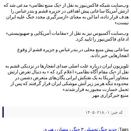
وب‌سایت شبکه فاکس‌نیوز به نقل از «یک منبع نظامی» مدعی شد که
ارتش آمریکا ساعاتی پیش اهدافی در جزیره قشم و بندرعباس را
هدف قرار داده، اما این به معنای «ازسرگیری مجدد جنگ علیه ایران
نیست.»
وب‌سایت آکسیوس نیز به نقل از «مقامات آمریکایی و صهیونیستی»
ادعای فاکس‌نیوز را تایید کرد.
ساعاتی پیش منبع محلی در بندرعباس و جزیره قشم از وقوع
انفجارهایی خبر دادند.
تلویزیون ایران درباره علت اصلی صدای انفجارها در نزدیکی قشم به
نقل از «یک مقام آگاه نظامی» اعلام کرد که « به دنبال تعرض ارتش
متجاوز آمریکا به یک نفتکش ایرانی یگان‌های متعرض دشمن در
محدوده تنگه هرمز زیر آتش موشکی ایران قرار گرفتند که پس از
تحمل خسارت مجبور به فرار شدند.»
منبع خبرگزاری مهر
کد خبر: ۱۴۰۵۰۲۱۸.۰۱
Tags:
جدید
جنگ تحمیلی ۳
جنگ رمضان
رهبری