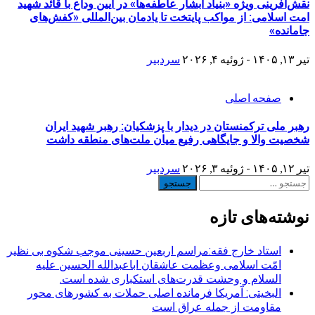
نقش‌آفرینی ویژه «بنیاد آبشار عاطفه‌ها» در آیین وداع با قائد شهید
امت اسلامی: از مواکب پایتخت تا یادمان بین‌المللی «کفش‌های
جامانده»
تیر ۱۳, ۱۴۰۵ - ژوئیه ۴, ۲۰۲۶
سردبیر
صفحه اصلی
رهبر ملی ترکمنستان در دیدار با پزشکیان: رهبر شهید ایران
شخصیت والا و جایگاهی رفیع میان ملت‌های منطقه داشت
تیر ۱۲, ۱۴۰۵ - ژوئیه ۳, ۲۰۲۶
سردبیر
جستجو
برای:
نوشته‌های تازه
استاد خارج فقه:مراسم اربعین حسینی موجب شکوه بی نظیر
امّت اسلامی وعظمت عاشقان اباعبدالله الحسین علیه
السلام و وحشت قدرت‌های استکباری شده است.
البخیتی: آمریکا فرمانده اصلی حملات به کشورهای محور
مقاومت از جمله عراق است