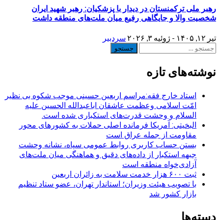
رهبر ملی ترکمنستان در دیدار با پزشکیان: رهبر شهید ایران
شخصیت والا و جایگاهی رفیع میان ملت‌های منطقه داشت
تیر ۱۲, ۱۴۰۵ - ژوئیه ۳, ۲۰۲۶
سردبیر
جستجو
برای:
نوشته‌های تازه
استاد خارج فقه:مراسم اربعین حسینی موجب شکوه بی نظیر
امّت اسلامی وعظمت عاشقان اباعبدالله الحسین علیه
السلام و وحشت قدرت‌های استکباری شده است.
البخیتی: آمریکا فرمانده اصلی حملات به کشورهای محور
مقاومت از جمله عراق است
بستن حساب کاربری روابط عمومی سپاه، نشانه‌ وحشت
جبهه استکبار از داده‌های دقیق و هماهنگی میان ملت‌های
آزادی‌خواه منطقه است
ثبت ۶۰۰ هزار خدمت سلامت به زائران اربعین
با تصویب هیئت وزیران؛ استاندار تهران، عضو ستاد تنظیم
بازار کشور شد
دسته‌ها