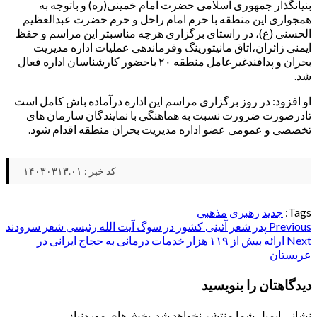
بنیانگذار جمهوری اسلامی حضرت امام خمینی(ره) و باتوجه به
همجواری این منطقه با حرم امام راحل و حرم حضرت عبدالعظیم
الحسنی (ع)، در راستای برگزاری هرچه مناسبتر این مراسم و حفظ
ایمنی زائران،اتاق مانیتورینگ وفرماندهی عملیات اداره مدیریت
بحران و پدافندغیرعامل منطقه ۲۰ باحضور کارشناسان اداره فعال
شد.
او افزود: در روز برگزاری مراسم این اداره درآماده باش کامل است
تادرصورت ضرورت نسبت به هماهنگی با نمایندگان سازمان های
تخصصی و عمومی عضو اداره مدیریت بحران منطقه اقدام شود.
کد خبر : ۱۴۰۳۰۳۱۳.۰۱
Tags:
جدید
رهبری
مذهبی
Post
Previous
پدر شعر آئینی کشور در سوگ آیت الله رئیسی شعر سرودند
Next
ارائه بیش از ۱۱۹ هزار خدمات درمانی به حجاج ایرانی در
navigation
عربستان
دیدگاهتان را بنویسید
نشانی ایمیل شما منتشر نخواهد شد.
بخش‌های موردنیاز