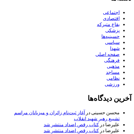
اجتماعی
اقتصادی
بقاع متبرکه
پزشکی
حسینیه‌ها
سیاسی
شهدا
صفحه اصلی
فرهنگی
مذهبی
مساجد
نظامی
ورزشی
آخرین دیدگاه‌ها
محسن حسینی
در
آغاز ثبت‌نام زائران و میزبانان مراسم
تشییع رهبر شهید انقلاب
علیرضا
در
کتاب رقص اضداد منتشر شد
علیرضا
در
کتاب رقص اضداد منتشر شد