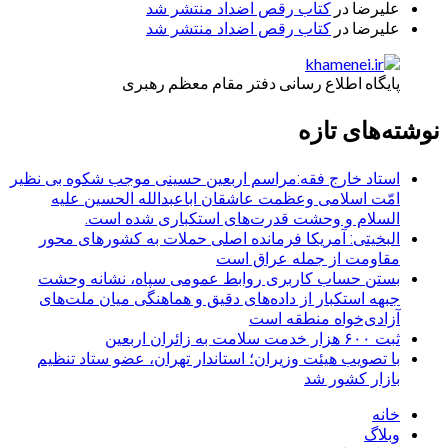
علیرضا
در
کتاب رقص اضداد منتشر شد
علیرضا
در
کتاب رقص اضداد منتشر شد
پایگاه اطلاع رسانی دفتر مقام معظم رهبری
نوشته‌های تازه
استاد خارج فقه:مراسم اربعین حسینی موجب شکوه بی نظیر
امّت اسلامی وعظمت عاشقان اباعبدالله الحسین علیه
السلام و وحشت قدرت‌های استکباری شده است.
البخیتی: آمریکا فرمانده اصلی حملات به کشورهای محور
مقاومت از جمله عراق است
بستن حساب کاربری روابط عمومی سپاه، نشانه‌ وحشت
جبهه استکبار از داده‌های دقیق و هماهنگی میان ملت‌های
آزادی‌خواه منطقه است
ثبت ۶۰۰ هزار خدمت سلامت به زائران اربعین
با تصویب هیئت وزیران؛ استاندار تهران، عضو ستاد تنظیم
بازار کشور شد
خانه
وبلاگ