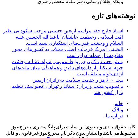
پایگاه اطلاع رسانی دفتر مقام معظم رهبری
نوشته‌های تازه
استاد خارج فقه:مراسم اربعین حسینی موجب شکوه بی نظیر
امّت اسلامی وعظمت عاشقان اباعبدالله الحسین علیه
السلام و وحشت قدرت‌های استکباری شده است.
البخیتی: آمریکا فرمانده اصلی حملات به کشورهای محور
مقاومت از جمله عراق است
بستن حساب کاربری روابط عمومی سپاه، نشانه‌ وحشت
جبهه استکبار از داده‌های دقیق و هماهنگی میان ملت‌های
آزادی‌خواه منطقه است
ثبت ۶۰۰ هزار خدمت سلامت به زائران اربعین
با تصویب هیئت وزیران؛ استاندار تهران، عضو ستاد تنظیم
بازار کشور شد
خانه
وبلاگ
درباره ما
کلیه حقوق مادی و معنوی این سایت برای پایگاه‌خبری معراج‌نیوز
محفوظ می‌باشد و انتشار بدون ذکر نام معراج‌نیوز غیرقانونی و قابل