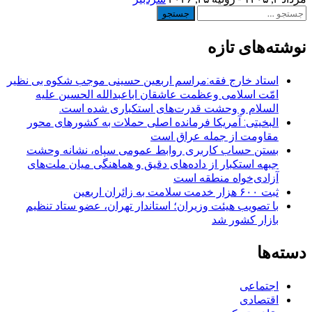
جستجو
برای:
نوشته‌های تازه
استاد خارج فقه:مراسم اربعین حسینی موجب شکوه بی نظیر
امّت اسلامی وعظمت عاشقان اباعبدالله الحسین علیه
السلام و وحشت قدرت‌های استکباری شده است.
البخیتی: آمریکا فرمانده اصلی حملات به کشورهای محور
مقاومت از جمله عراق است
بستن حساب کاربری روابط عمومی سپاه، نشانه‌ وحشت
جبهه استکبار از داده‌های دقیق و هماهنگی میان ملت‌های
آزادی‌خواه منطقه است
ثبت ۶۰۰ هزار خدمت سلامت به زائران اربعین
با تصویب هیئت وزیران؛ استاندار تهران، عضو ستاد تنظیم
بازار کشور شد
دسته‌ها
اجتماعی
اقتصادی