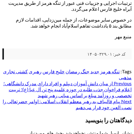
ترتیبات اجرایی و جزییات فنی عبور از تنگه هرمز از طریق مدیریت
آبراه خلیج فارس اعلام می‌گردد.
در خصوص سایر موضوعات، از جمله مین‌زدایی، اقدامات لازم
مطابق بند ۵ یادداشت تفاهم اسلام‌آباد انجام خواهد شد.
منبع مهر
کد خبر: ۱۴۰۵۰۳۲۹.۰۱
Tags:
تنگه هرمز
جدید
جنگ رمضان
خلیج فارس
رهبری
کشتی تجاری
مذهبی
Post
Previous
از میان دانش آموزان دیپلم و افراد دارای مدرک دانشگاهی؛
اعلام فراخوان جذب طلبه در حوزه علمیه پنج تن آل عبا (ع)؛ تربیت
navigation
تخصصی و روزآمد مبلغ بر اساس مبانی رهبر شهید
Next
پیام قالیباف به رهبر معظم انقلاب اسلامی: اوامر حضرتعالی را
نصب العین خود قرار می‌دهیم
دیدگاهتان را بنویسید
نشانی ایمیل شما منتشر نخواهد شد.
بخش‌های موردنیاز