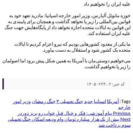
علیه ایران را نخواهیم داد
خوزه مانوئل آلبارس، وزیر امور خارجه اسپانیا: مادرید تعهد خود به
قوانین بین‌المللی را زیر پا نخواهد گذاشت و همچنان برای پایبندی به
این قوانین به ایالات متحده اجازه نخواهد داد از پایگاه‌هایش جهت جنگ
علیه ایران استفاده کند.
ما یکی از معدود کشورهایی بودیم که نیرو اعزام کردیم تا ایالات
متحده یک کشور شود و استقلال به دست بیاورد.
می‌خواهیم دوستی‌مان با آمریکا به همین شکل پیش برود اما اصولمان
را زیر پا نخواهیم گذاشت.
کد خبر: ۱۴۰۵۰۲۲۴.۰۲
Tags:
آمریکا
اسپانیا
جدید
جنگ تحمیلی ۳
جنگ رمضان
وزیر امور
خارجه
Post
Previous
پیام آموزشی: فکر و خیال قبلِ خواب رو بریز دور‌در
Next
بیش از یک هزار میلیارد تومان وام ودیعه اسکان جنگ تحمیلی
navigation
سوم پرداخت شد