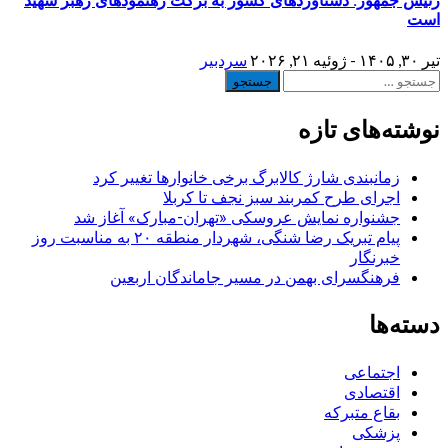
رئیس جمهور: دستاوردهای کشور به برکت رهنمودهای رهبر شهید
است
تیر ۳۰, ۱۴۰۵ - ژوئیه ۲۱, ۲۰۲۶
سردبیر
جستجو
برای:
نوشته‌های تازه
زمانبندی شارژ کالابرگ برخی خانوارها تغییر کرد
اجرای طرح کمربند سبز نجف تا کربلا
جشنواره نمایش عروسکی «تهران-مبارک» آغاز شد
پیام تبریک رضا شنگی، شهردار منطقه ۲۰ به مناسبت روز
خبرنگار
فرهنگسرای بهمن در مسیر جاماندگان اربعین
دسته‌ها
اجتماعی
اقتصادی
بقاع متبرکه
پزشکی