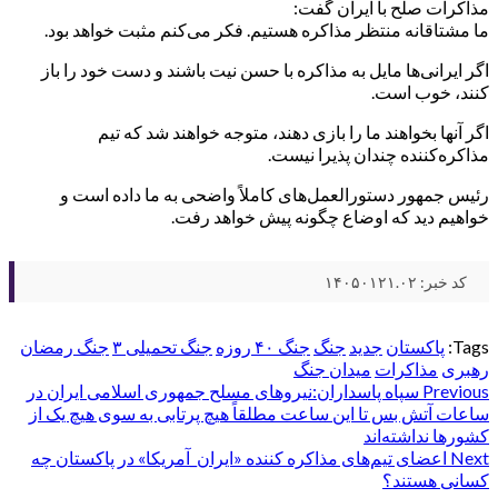
مذاکرات صلح با ایران گفت:
ما مشتاقانه منتظر مذاکره هستیم. فکر می‌کنم مثبت خواهد بود.
اگر ایرانی‌ها مایل به مذاکره با حسن نیت باشند و دست خود را باز
کنند، خوب است.
اگر آنها بخواهند ما را بازی دهند، متوجه خواهند شد که تیم
مذاکره‌کننده چندان پذیرا نیست.
رئیس جمهور دستورالعمل‌های کاملاً واضحی به ما داده است و
خواهیم دید که اوضاع چگونه پیش خواهد رفت.
کد خبر: ۱۴۰۵۰۱۲۱.۰۲
Tags:
پاکستان
جدید
جنگ
جنگ ۴۰ روزه
جنگ تحمیلی ۳
جنگ رمضان
رهبری
مذاکرات
میدان جنگ
Post
Previous
سپاه پاسداران:نیروهای مسلح جمهوری اسلامی ایران در
ساعات آتش بس تا این ساعت مطلقاً هیچ پرتابی به سوی هیچ یک از
navigation
کشورها نداشته‌اند‌
Next
اعضای تیم‌های مذاکره کننده «ایران_آمریکا» در پاکستان چه
کسانی هستند؟