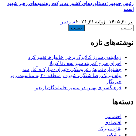
رئیس جمهور: دستاوردهای کشور به برکت رهنمودهای رهبر شهید
است
تیر ۳۰, ۱۴۰۵ - ژوئیه ۲۱, ۲۰۲۶
سردبیر
جستجو
برای:
نوشته‌های تازه
زمانبندی شارژ کالابرگ برخی خانوارها تغییر کرد
اجرای طرح کمربند سبز نجف تا کربلا
جشنواره نمایش عروسکی «تهران-مبارک» آغاز شد
پیام تبریک رضا شنگی، شهردار منطقه ۲۰ به مناسبت روز
خبرنگار
فرهنگسرای بهمن در مسیر جاماندگان اربعین
دسته‌ها
اجتماعی
اقتصادی
بقاع متبرکه
پزشکی