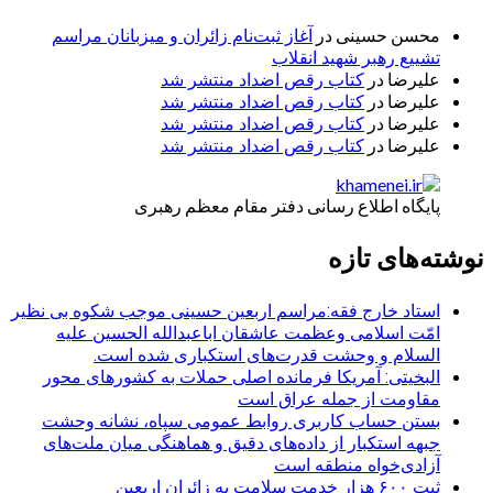
محسن حسینی
در
آغاز ثبت‌نام زائران و میزبانان مراسم
تشییع رهبر شهید انقلاب
علیرضا
در
کتاب رقص اضداد منتشر شد
علیرضا
در
کتاب رقص اضداد منتشر شد
علیرضا
در
کتاب رقص اضداد منتشر شد
علیرضا
در
کتاب رقص اضداد منتشر شد
پایگاه اطلاع رسانی دفتر مقام معظم رهبری
نوشته‌های تازه
استاد خارج فقه:مراسم اربعین حسینی موجب شکوه بی نظیر
امّت اسلامی وعظمت عاشقان اباعبدالله الحسین علیه
السلام و وحشت قدرت‌های استکباری شده است.
البخیتی: آمریکا فرمانده اصلی حملات به کشورهای محور
مقاومت از جمله عراق است
بستن حساب کاربری روابط عمومی سپاه، نشانه‌ وحشت
جبهه استکبار از داده‌های دقیق و هماهنگی میان ملت‌های
آزادی‌خواه منطقه است
ثبت ۶۰۰ هزار خدمت سلامت به زائران اربعین