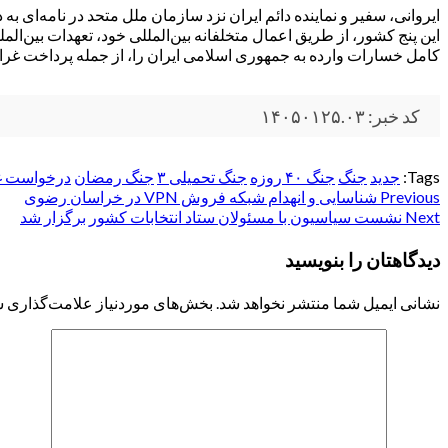
ایروانی، سفیر و نماینده دائم ایران نزد سازمان ملل متحد در نامه‌ای ب
این پنج کشور، از طریق اعمال متخلفانه بین‌المللی خود، تعهدات بین‌ا
کامل خسارات وارده به جمهوری اسلامی ایران را، از جمله پرداخت غرام
کد خبر: ۱۴۰۵۰۱۲۵.۰۳
Tags:
جدید
جنگ
جنگ ۴۰ روزه
جنگ تحمیلی ۳
جنگ رمضان
درخواست غ
Post
Previous
شناسایی و انهدام شبکه فروش VPN در خراسان رضوی
Next
نشست سیاسیون با مسئولان ستاد انتخابات کشور برگزار شد
navigation
دیدگاهتان را بنویسید
نشانی ایمیل شما منتشر نخواهد شد.
بخش‌های موردنیاز علامت‌گذاری ش