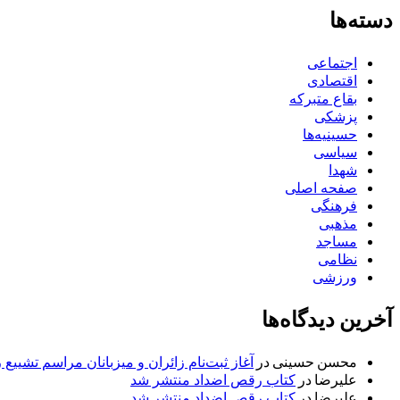
دسته‌ها
اجتماعی
اقتصادی
بقاع متبرکه
پزشکی
حسینیه‌ها
سیاسی
شهدا
صفحه اصلی
فرهنگی
مذهبی
مساجد
نظامی
ورزشی
آخرین دیدگاه‌ها
محسن حسینی
در
آغاز ثبت‌نام زائران و میزبانان مراسم تشییع 
علیرضا
در
کتاب رقص اضداد منتشر شد
علیرضا
در
کتاب رقص اضداد منتشر شد