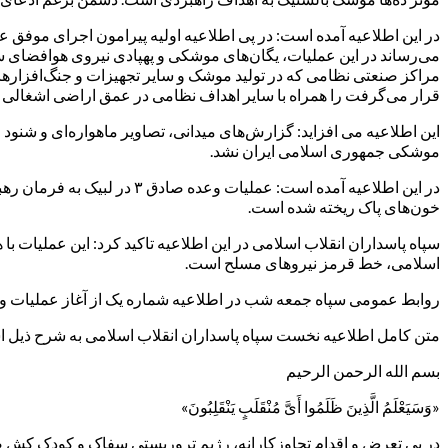
می‌رساند در این عملیات، یگان‌های موشکی و پهپادی نیروی هوافضای سپاه
مراکز صنعتی نظامی که در تولید موشک و سایر تجهیزات و جنگ‌افزاره
قرار می‌گرفت را همراه با سایر اهداف نظامی در عمق اراضی اشغالی ه
این اطلاعیه می افزاید: گزارش‌های میدانی، تصاویر ماهواره‌ای و شنو
موشکی جمهوری اسلامی ایران نشد.
در این اطلاعیه آمده است: 
خون‌های پاک ریخته‌ شده است.
سپاه پاسداران انقلاب اسلامی در این اطلاعیه تاکید کرد: این عملیات 
اسلامی، خط قرمز نیروهای مسلح است.
روابط عمومی سپاه جمعه شب در اطلاعیه شماره یک از آغاز عملیات وعده صادق ۳ با رمز مقدس یا علی بن ابی طا
متن کامل اطلاعیه نخست سپاه پاسداران انقلاب اسلامی به شرح ذیل 
بسم الله الرحمن الرحیم
«وَسَیَعْلَمُ الَّذِینَ ظَلَمُوا أَیَّ مُنْقَلَبٍ یَنْقَلِبُونَ»
در پی تعرض و اقدام تجاوزکارانه، رژیم تروریستی سفاک و کودک کش صه