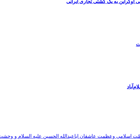
 اوکراین به یک کشتی تجاری ایرانی
ت
م‌آباد
مّت اسلامی وعظمت عاشقان اباعبدالله الحسین علیه السلام و وحش