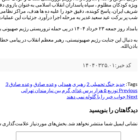
ویژه کودکان مظلوم ، سپاه پاسداران انقلاب اسلامی به‌عنوان بازوی دفا
شب پر برکت عید سعید غدیر به مرحله اجرا درآورد. جزئیات این عملیات
بامداد روز جمعه ۲۳ خرداد ۱۴۰۴ در پی حمله تروریستی رژیم صهیونی به تهران و تعدادی از شهرهای کشور، شماری از فرماندهان نظامی، دانشمندان و مردم غیرنظامی به شهادت رسیدند.
به دنبال این جنایت رژیم صهیونیستی، رهبر معظم انقلاب در پیامی خطا
باذن‌الله.
کد خبر:۱۴۰۴۰۳۲۵.۰۱
Tags:
جدید
جنگ تحمیلی 2
رهبری
همدلی
وعده صادق
وعده صادق 3
Post
Previous
توزیع ۵ هزار پرس غذای گرم بین نیازمندان تهرانی
Next
جواب خبر را با گلوله نمی دهند
navigation
دیدگاهتان را بنویسید
نشانی ایمیل شما منتشر نخواهد شد.
بخش‌های موردنیاز علامت‌گذاری ش