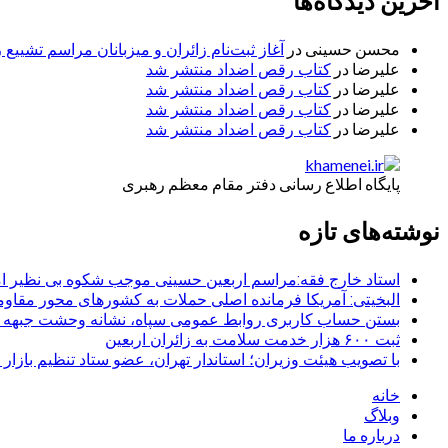
آخرین دیدگاه‌ها
محسن حسینی
در
آغاز ثبت‌نام زائران و میزبانان مراسم تشییع 
علیرضا
در
کتاب رقص اضداد منتشر شد
علیرضا
در
کتاب رقص اضداد منتشر شد
علیرضا
در
کتاب رقص اضداد منتشر شد
علیرضا
در
کتاب رقص اضداد منتشر شد
پایگاه اطلاع رسانی دفتر مقام معظم رهبری
نوشته‌های تازه
استاد خارج فقه:مراسم اربعین حسینی موجب شکوه بی نظیر ا
البخیتی: آمریکا فرمانده اصلی حملات به کشورهای محور مقا
بستن حساب کاربری روابط عمومی سپاه، نشانه‌ وحشت جبهه است
ثبت ۶۰۰ هزار خدمت سلامت به زائران اربعین
با تصویب هیئت وزیران؛ استاندار تهران، عضو ستاد تنظیم بازار
خانه
وبلاگ
درباره ما