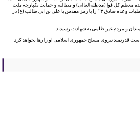
انده معظم کل قوا (مدظله‌العالی) و مطالبه و حمایت یکپارچه ملت
شریف ایران، پاسخ کوبنده، دقیق خود را علیه ده ها هدف، مراکز نظامی و پایگاه های هوایی رژیم غاصب صهیونیستی در سرزمین‌های اشغالی عملیات وعده صادق ۳ ” را با رمز مقدس یا علی بن ابی طالب (ع) در
دست قدرتمند نیروی مسلح جمهوری اسلامی او را رها نخواهد کرد