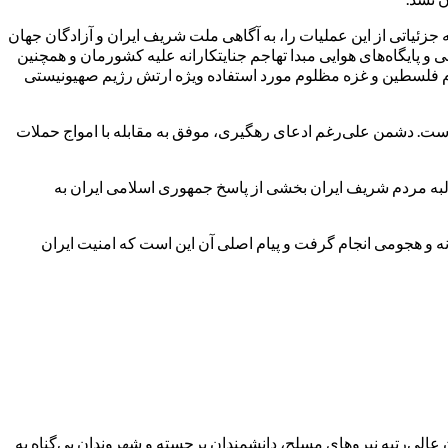
۳ علیه مواضع راهبردی رژیم صهیونیستی، بدین‌وسیله جزئیاتی از این عملیات را، به آگاهی ملت شریف ایران و آزادگان جهان
و پایگاه‌های هوایی مبدا تهاجم جنایتکارانه علیه کشورمان و همچنین
دم فلسطین و غزه مظلوم مورد استفاده ویژه ارتش رژیم صهیونیستی
 است. دشمن علی‌رغم ادعای رهگیری، موفق به مقابله با امواج حملات
مدظله العالی و مطالبه مردم شریف ایران بخشی از پاسخ جمهوری اسلامی ایران به
نه و هجومی انجام گرفت و پیام اصلی آن این است که امنیت ایران
الی‌رتبه نیروهای مسلح، دانشمندان برجسته و شهروندان بی‌گناه به