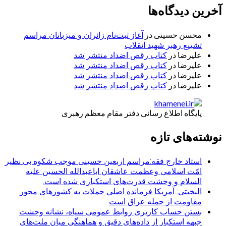
آخرین دیدگاه‌ها
محسن حسینی
در
آغاز ثبت‌نام زائران و میزبانان مراسم
تشییع رهبر شهید انقلاب
علیرضا
در
کتاب رقص اضداد منتشر شد
علیرضا
در
کتاب رقص اضداد منتشر شد
علیرضا
در
کتاب رقص اضداد منتشر شد
علیرضا
در
کتاب رقص اضداد منتشر شد
پایگاه اطلاع رسانی دفتر مقام معظم رهبری
نوشته‌های تازه
استاد خارج فقه:مراسم اربعین حسینی موجب شکوه بی نظیر
امّت اسلامی وعظمت عاشقان اباعبدالله الحسین علیه
السلام و وحشت قدرت‌های استکباری شده است.
البخیتی: آمریکا فرمانده اصلی حملات به کشورهای محور
مقاومت از جمله عراق است
بستن حساب کاربری روابط عمومی سپاه، نشانه‌ وحشت
جبهه استکبار از داده‌های دقیق و هماهنگی میان ملت‌های