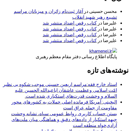
محسن حسینی
در
آغاز ثبت‌نام زائران و میزبانان مراسم
تشییع رهبر شهید انقلاب
علیرضا
در
کتاب رقص اضداد منتشر شد
علیرضا
در
کتاب رقص اضداد منتشر شد
علیرضا
در
کتاب رقص اضداد منتشر شد
علیرضا
در
کتاب رقص اضداد منتشر شد
پایگاه اطلاع رسانی دفتر مقام معظم رهبری
نوشته‌های تازه
استاد خارج فقه:مراسم اربعین حسینی موجب شکوه بی نظیر
امّت اسلامی وعظمت عاشقان اباعبدالله الحسین علیه
السلام و وحشت قدرت‌های استکباری شده است.
البخیتی: آمریکا فرمانده اصلی حملات به کشورهای محور
مقاومت از جمله عراق است
بستن حساب کاربری روابط عمومی سپاه، نشانه‌ وحشت
جبهه استکبار از داده‌های دقیق و هماهنگی میان ملت‌های
آزادی‌خواه منطقه است