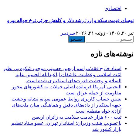
اقتصادی
نوسان قیمت سکه و ارز؛ رشد دلار و کاهش جزئی نرخ حواله یورو
تیر ۳۰, ۱۴۰۵ - ژوئیه ۲۱, ۲۰۲۶
سردبیر
جستجو
برای:
نوشته‌های تازه
استاد خارج فقه:مراسم اربعین حسینی موجب شکوه بی نظیر
امّت اسلامی وعظمت عاشقان اباعبدالله الحسین علیه
السلام و وحشت قدرت‌های استکباری شده است.
البخیتی: آمریکا فرمانده اصلی حملات به کشورهای محور
مقاومت از جمله عراق است
بستن حساب کاربری روابط عمومی سپاه، نشانه‌ وحشت
جبهه استکبار از داده‌های دقیق و هماهنگی میان ملت‌های
آزادی‌خواه منطقه است
ثبت ۶۰۰ هزار خدمت سلامت به زائران اربعین
با تصویب هیئت وزیران؛ استاندار تهران، عضو ستاد تنظیم
بازار کشور شد