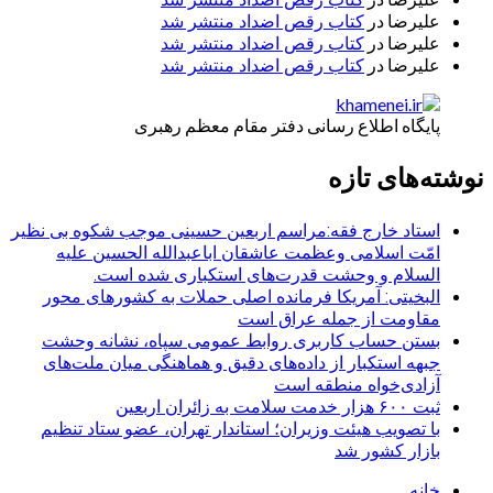
علیرضا
در
کتاب رقص اضداد منتشر شد
علیرضا
در
کتاب رقص اضداد منتشر شد
علیرضا
در
کتاب رقص اضداد منتشر شد
پایگاه اطلاع رسانی دفتر مقام معظم رهبری
نوشته‌های تازه
استاد خارج فقه:مراسم اربعین حسینی موجب شکوه بی نظیر
امّت اسلامی وعظمت عاشقان اباعبدالله الحسین علیه
السلام و وحشت قدرت‌های استکباری شده است.
البخیتی: آمریکا فرمانده اصلی حملات به کشورهای محور
مقاومت از جمله عراق است
بستن حساب کاربری روابط عمومی سپاه، نشانه‌ وحشت
جبهه استکبار از داده‌های دقیق و هماهنگی میان ملت‌های
آزادی‌خواه منطقه است
ثبت ۶۰۰ هزار خدمت سلامت به زائران اربعین
با تصویب هیئت وزیران؛ استاندار تهران، عضو ستاد تنظیم
بازار کشور شد
خانه