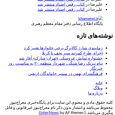
علیرضا
در
کتاب رقص اضداد منتشر شد
علیرضا
در
کتاب رقص اضداد منتشر شد
پایگاه اطلاع رسانی دفتر مقام معظم رهبری
نوشته‌های تازه
زمانبندی شارژ کالابرگ برخی خانوارها تغییر کرد
اجرای طرح کمربند سبز نجف تا کربلا
جشنواره نمایش عروسکی «تهران-مبارک» آغاز شد
پیام تبریک رضا شنگی، شهردار منطقه ۲۰ به مناسبت روز
خبرنگار
فرهنگسرای بهمن در مسیر جاماندگان اربعین
خانه
وبلاگ
درباره ما
کلیه حقوق مادی و معنوی این سایت برای پایگاه‌خبری معراج‌نیوز
محفوظ می‌باشد و انتشار بدون ذکر نام معراج‌نیوز غیرقانونی و قابل
پیگیری می‌باشد.
|
by AF themes.
EnterNews