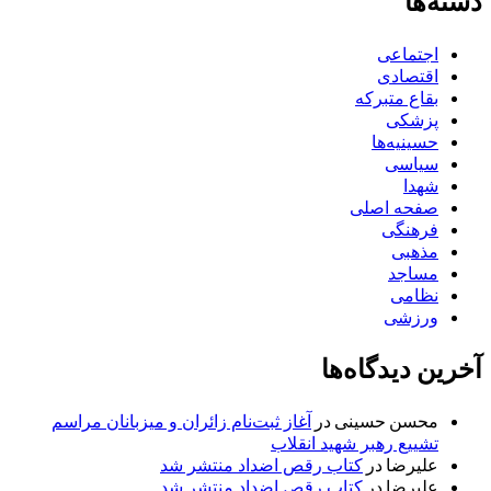
دسته‌ها
اجتماعی
اقتصادی
بقاع متبرکه
پزشکی
حسینیه‌ها
سیاسی
شهدا
صفحه اصلی
فرهنگی
مذهبی
مساجد
نظامی
ورزشی
آخرین دیدگاه‌ها
محسن حسینی
در
آغاز ثبت‌نام زائران و میزبانان مراسم
تشییع رهبر شهید انقلاب
علیرضا
در
کتاب رقص اضداد منتشر شد
علیرضا
در
کتاب رقص اضداد منتشر شد