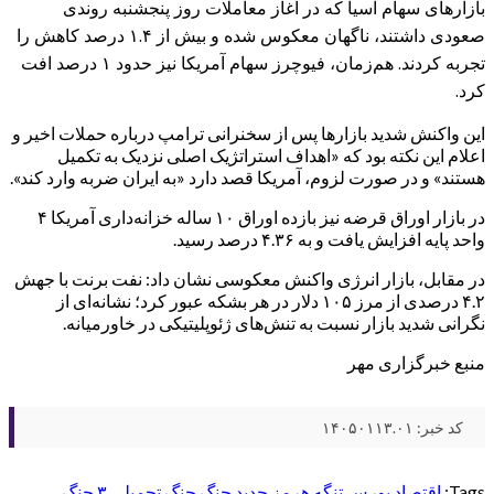
بازارهای سهام آسیا که در آغاز معاملات روز پنجشنبه روندی
صعودی داشتند، ناگهان معکوس شده و بیش از ۱.۴ درصد کاهش را
تجربه کردند. هم‌زمان، فیوچرز سهام آمریکا نیز حدود ۱ درصد افت
کرد.
این واکنش شدید بازارها پس از سخنرانی ترامپ درباره حملات اخیر و
اعلام این نکته بود که «اهداف استراتژیک اصلی نزدیک به تکمیل
هستند» و در صورت لزوم، آمریکا قصد دارد «به ایران ضربه وارد کند».
در بازار اوراق قرضه نیز بازده اوراق ۱۰ ساله خزانه‌داری آمریکا ۴
واحد پایه افزایش یافت و به ۴.۳۶ درصد رسید.
در مقابل، بازار انرژی واکنش معکوسی نشان داد: نفت برنت با جهش
۴.۲ درصدی از مرز ۱۰۵ دلار در هر بشکه عبور کرد؛ نشانه‌ای از
نگرانی شدید بازار نسبت به تنش‌های ژئوپلیتیکی در خاورمیانه.
منبع خبرگزاری مهر
کد خبر: ۱۴۰۵۰۱۱۳.۰۱
Tags:
اقتصاد
بورس
تنگه هرمز
جدید
جنگ
جنگ تحمیلی ۳
جنگ