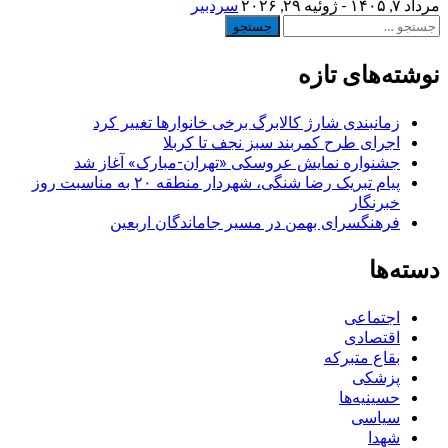
مرداد ۷, ۱۴۰۵ - ژوئیه ۲۹, ۲۰۲۶
سردبیر
جستجو
برای:
نوشته‌های تازه
زمانبندی شارژ کالابرگ برخی خانوارها تغییر کرد
اجرای طرح کمربند سبز نجف تا کربلا
جشنواره نمایش عروسکی «تهران-مبارک» آغاز شد
پیام تبریک رضا شنگی، شهردار منطقه ۲۰ به مناسبت روز
خبرنگار
فرهنگسرای بهمن در مسیر جاماندگان اربعین
دسته‌ها
اجتماعی
اقتصادی
بقاع متبرکه
پزشکی
حسینیه‌ها
سیاسی
شهدا