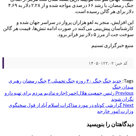
جنگ رمضان، با رشد ۶۶ درصدی مواجه شده و از ۲.۲۸ دلار به ۴.۶۹
دلار برای هر گالن رسیده است.
این افزایش، منجر به لغو هزاران پرواز در سراسر جهان شده و
کارشناسان پیش‌بینی می‌کنند در صورت ادامه تنش‌ها، قیمت هر گالن
سوخت جت از مرز ۵ دلار نیز فراتر برود.
منبع خبرگزاری تسنیم
کد خبر: ۱۴۰۵۰۱۲۲.۰۲
Tags:
جدید
جنگ
جنگ ۴۰ روزه
جنگ تحمیلی ۳
جنگ رمضان
رهبری
میدان جنگ
Post
Previous
رئیس جمعیت هلال‌احمر:اجازه ندادیم مردم برای تهیه دارو
نگران شوند
navigation
Next
گزارشی کوتاه در مورد مذاکرات اسلام آباد از قول سخنگوی
وزارت امور خارجه
دیدگاهتان را بنویسید