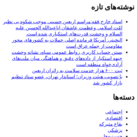
نوشته‌های تازه
استاد خارج فقه:مراسم اربعین حسینی موجب شکوه بی نظیر
امّت اسلامی وعظمت عاشقان اباعبدالله الحسین علیه
السلام و وحشت قدرت‌های استکباری شده است.
البخیتی: آمریکا فرمانده اصلی حملات به کشورهای محور
مقاومت از جمله عراق است
بستن حساب کاربری روابط عمومی سپاه، نشانه‌ وحشت
جبهه استکبار از داده‌های دقیق و هماهنگی میان ملت‌های
آزادی‌خواه منطقه است
ثبت ۶۰۰ هزار خدمت سلامت به زائران اربعین
با تصویب هیئت وزیران؛ استاندار تهران، عضو ستاد تنظیم
بازار کشور شد
دسته‌ها
اجتماعی
اقتصادی
بقاع متبرکه
پزشکی
حسینیه‌ها