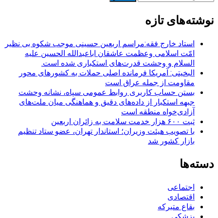
برای:
نوشته‌های تازه
استاد خارج فقه:مراسم اربعین حسینی موجب شکوه بی نظیر
امّت اسلامی وعظمت عاشقان اباعبدالله الحسین علیه
السلام و وحشت قدرت‌های استکباری شده است.
البخیتی: آمریکا فرمانده اصلی حملات به کشورهای محور
مقاومت از جمله عراق است
بستن حساب کاربری روابط عمومی سپاه، نشانه‌ وحشت
جبهه استکبار از داده‌های دقیق و هماهنگی میان ملت‌های
آزادی‌خواه منطقه است
ثبت ۶۰۰ هزار خدمت سلامت به زائران اربعین
با تصویب هیئت وزیران؛ استاندار تهران، عضو ستاد تنظیم
بازار کشور شد
دسته‌ها
اجتماعی
اقتصادی
بقاع متبرکه
پزشکی