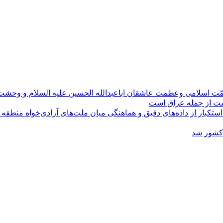
مّت اسلامی وعظمت عاشقان اباعبدالله الحسین علیه السلام و وحش
ومت از جمله عراق است
کبار از داده‌های دقیق و هماهنگی میان ملت‌های آزادی‌خواه منطقه
 کشور شد