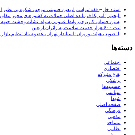
استاد خارج فقه:مراسم اربعین حسینی موجب شکوه بی نظیر ا
البخیتی: آمریکا فرمانده اصلی حملات به کشورهای محور مقا
بستن حساب کاربری روابط عمومی سپاه، نشانه‌ وحشت جبهه است
ثبت ۶۰۰ هزار خدمت سلامت به زائران اربعین
با تصویب هیئت وزیران؛ استاندار تهران، عضو ستاد تنظیم بازار
دسته‌ها
اجتماعی
اقتصادی
بقاع متبرکه
پزشکی
حسینیه‌ها
سیاسی
شهدا
صفحه اصلی
فرهنگی
مذهبی
مساجد
نظامی
ورزشی