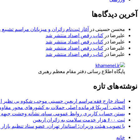
آخرین دیدگاه‌ها
محسن حسینی
در
آغاز ثبت‌نام زائران و میزبانان مراسم تشییع 
علیرضا
در
کتاب رقص اضداد منتشر شد
علیرضا
در
کتاب رقص اضداد منتشر شد
علیرضا
در
کتاب رقص اضداد منتشر شد
علیرضا
در
کتاب رقص اضداد منتشر شد
پایگاه اطلاع رسانی دفتر مقام معظم رهبری
نوشته‌های تازه
استاد خارج فقه:مراسم اربعین حسینی موجب شکوه بی نظیر ا
البخیتی: آمریکا فرمانده اصلی حملات به کشورهای محور مقا
بستن حساب کاربری روابط عمومی سپاه، نشانه‌ وحشت جبهه است
ثبت ۶۰۰ هزار خدمت سلامت به زائران اربعین
با تصویب هیئت وزیران؛ استاندار تهران، عضو ستاد تنظیم بازار
خانه