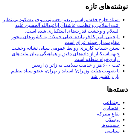
نوشته‌های تازه
استاد خارج فقه:مراسم اربعین حسینی موجب شکوه بی نظیر
امّت اسلامی وعظمت عاشقان اباعبدالله الحسین علیه
السلام و وحشت قدرت‌های استکباری شده است.
البخیتی: آمریکا فرمانده اصلی حملات به کشورهای محور
مقاومت از جمله عراق است
بستن حساب کاربری روابط عمومی سپاه، نشانه‌ وحشت
جبهه استکبار از داده‌های دقیق و هماهنگی میان ملت‌های
آزادی‌خواه منطقه است
ثبت ۶۰۰ هزار خدمت سلامت به زائران اربعین
با تصویب هیئت وزیران؛ استاندار تهران، عضو ستاد تنظیم
بازار کشور شد
دسته‌ها
اجتماعی
اقتصادی
بقاع متبرکه
پزشکی
حسینیه‌ها
سیاسی