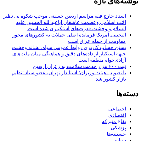
نوشته‌های تازه
استاد خارج فقه:مراسم اربعین حسینی موجب شکوه بی نظیر
امّت اسلامی وعظمت عاشقان اباعبدالله الحسین علیه
السلام و وحشت قدرت‌های استکباری شده است.
البخیتی: آمریکا فرمانده اصلی حملات به کشورهای محور
مقاومت از جمله عراق است
بستن حساب کاربری روابط عمومی سپاه، نشانه‌ وحشت
جبهه استکبار از داده‌های دقیق و هماهنگی میان ملت‌های
آزادی‌خواه منطقه است
ثبت ۶۰۰ هزار خدمت سلامت به زائران اربعین
با تصویب هیئت وزیران؛ استاندار تهران، عضو ستاد تنظیم
بازار کشور شد
دسته‌ها
اجتماعی
اقتصادی
بقاع متبرکه
پزشکی
حسینیه‌ها
سیاسی