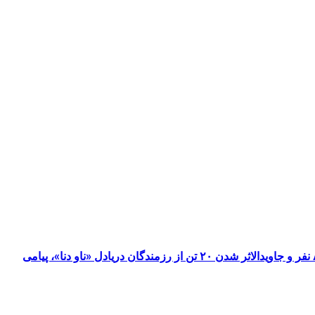
معراج نیوز؛ به گزارش روابط عمومی ارتش، امیر سرلشکر «امیر حاتمی» فرمانده کل ارتش جمهوری اسلامی ایران، به مناسبت شهادت ۸۴ نفر و جاویدالاثر شدن ۲۰ تن از رزمندگان دریادل «ناو دنا»، پیامی