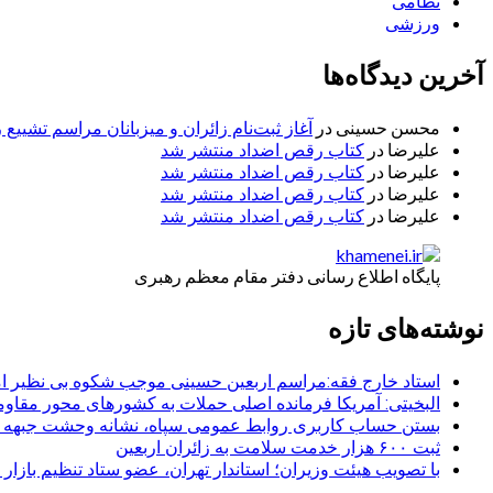
نظامی
ورزشی
آخرین دیدگاه‌ها
محسن حسینی
در
آغاز ثبت‌نام زائران و میزبانان مراسم تشییع 
علیرضا
در
کتاب رقص اضداد منتشر شد
علیرضا
در
کتاب رقص اضداد منتشر شد
علیرضا
در
کتاب رقص اضداد منتشر شد
علیرضا
در
کتاب رقص اضداد منتشر شد
پایگاه اطلاع رسانی دفتر مقام معظم رهبری
نوشته‌های تازه
استاد خارج فقه:مراسم اربعین حسینی موجب شکوه بی نظیر ا
البخیتی: آمریکا فرمانده اصلی حملات به کشورهای محور مقا
بستن حساب کاربری روابط عمومی سپاه، نشانه‌ وحشت جبهه است
ثبت ۶۰۰ هزار خدمت سلامت به زائران اربعین
با تصویب هیئت وزیران؛ استاندار تهران، عضو ستاد تنظیم بازار