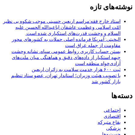
نوشته‌های تازه
استاد خارج فقه:مراسم اربعین حسینی موجب شکوه بی نظیر
امّت اسلامی وعظمت عاشقان اباعبدالله الحسین علیه
السلام و وحشت قدرت‌های استکباری شده است.
البخیتی: آمریکا فرمانده اصلی حملات به کشورهای محور
مقاومت از جمله عراق است
بستن حساب کاربری روابط عمومی سپاه، نشانه‌ وحشت
جبهه استکبار از داده‌های دقیق و هماهنگی میان ملت‌های
آزادی‌خواه منطقه است
ثبت ۶۰۰ هزار خدمت سلامت به زائران اربعین
با تصویب هیئت وزیران؛ استاندار تهران، عضو ستاد تنظیم
بازار کشور شد
دسته‌ها
اجتماعی
اقتصادی
بقاع متبرکه
پزشکی
حسینیه‌ها