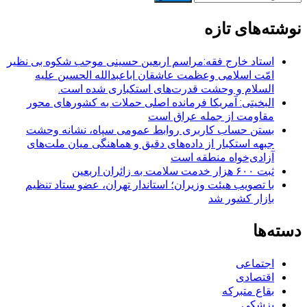
برای:
نوشته‌های تازه
استاد خارج فقه:مراسم اربعین حسینی موجب شکوه بی نظیر
امّت اسلامی وعظمت عاشقان اباعبدالله الحسین علیه
السلام و وحشت قدرت‌های استکباری شده است.
البخیتی: آمریکا فرمانده اصلی حملات به کشورهای محور
مقاومت از جمله عراق است
بستن حساب کاربری روابط عمومی سپاه، نشانه‌ وحشت
جبهه استکبار از داده‌های دقیق و هماهنگی میان ملت‌های
آزادی‌خواه منطقه است
ثبت ۶۰۰ هزار خدمت سلامت به زائران اربعین
با تصویب هیئت وزیران؛ استاندار تهران، عضو ستاد تنظیم
بازار کشور شد
دسته‌ها
اجتماعی
اقتصادی
بقاع متبرکه
پزشکی