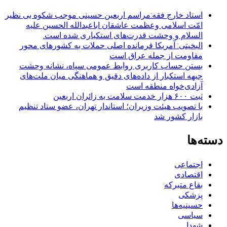
استاد خارج فقه:مراسم اربعین حسینی موجب شکوه بی نظیر
امّت اسلامی وعظمت عاشقان اباعبدالله الحسین علیه
السلام و وحشت قدرت‌های استکباری شده است.
البخیتی: آمریکا فرمانده اصلی حملات به کشورهای محور
مقاومت از جمله عراق است
بستن حساب کاربری روابط عمومی سپاه، نشانه‌ وحشت
جبهه استکبار از داده‌های دقیق و هماهنگی میان ملت‌های
آزادی‌خواه منطقه است
ثبت ۶۰۰ هزار خدمت سلامت به زائران اربعین
با تصویب هیئت وزیران؛ استاندار تهران، عضو ستاد تنظیم
بازار کشور شد
دسته‌ها
اجتماعی
اقتصادی
بقاع متبرکه
پزشکی
حسینیه‌ها
سیاسی
شهدا