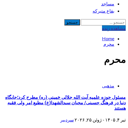
مساجد
بقاع متبرکه
جستجو
برای:
مشاهده‌ زنده
Home
محرم
محرم
مذهبی
مسئول حوزه علمیه آیت الله جلالی خمینی (ره) مطرح کرد؛جایگاه
دنیا در فرهنگ حسینی/ محبان سیدالشهدا(ع) مطیع امر ولی فقیه
هستند
تیر ۴, ۱۴۰۵ - ژوئن ۲۵, ۲۰۲۶
سردبیر