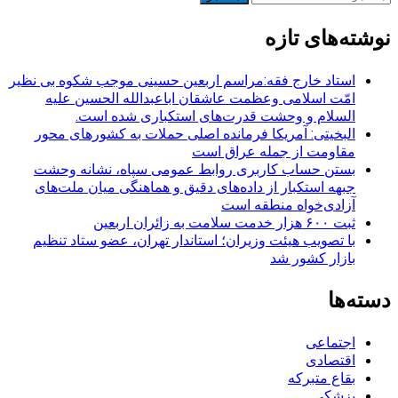
برای:
نوشته‌های تازه
استاد خارج فقه:مراسم اربعین حسینی موجب شکوه بی نظیر
امّت اسلامی وعظمت عاشقان اباعبدالله الحسین علیه
السلام و وحشت قدرت‌های استکباری شده است.
البخیتی: آمریکا فرمانده اصلی حملات به کشورهای محور
مقاومت از جمله عراق است
بستن حساب کاربری روابط عمومی سپاه، نشانه‌ وحشت
جبهه استکبار از داده‌های دقیق و هماهنگی میان ملت‌های
آزادی‌خواه منطقه است
ثبت ۶۰۰ هزار خدمت سلامت به زائران اربعین
با تصویب هیئت وزیران؛ استاندار تهران، عضو ستاد تنظیم
بازار کشور شد
دسته‌ها
اجتماعی
اقتصادی
بقاع متبرکه
پزشکی