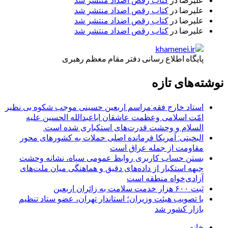
کتاب رقص اضداد منتشر شد
علیرضا
در
کتاب رقص اضداد منتشر شد
علیرضا
در
کتاب رقص اضداد منتشر شد
علیرضا
در
کتاب رقص اضداد منتشر شد
پایگاه اطلاع رسانی دفتر مقام معظم رهبری
نوشته‌های تازه
استاد خارج فقه:مراسم اربعین حسینی موجب شکوه بی نظیر
امّت اسلامی وعظمت عاشقان اباعبدالله الحسین علیه
السلام و وحشت قدرت‌های استکباری شده است.
البخیتی: آمریکا فرمانده اصلی حملات به کشورهای محور
مقاومت از جمله عراق است
بستن حساب کاربری روابط عمومی سپاه، نشانه‌ وحشت
جبهه استکبار از داده‌های دقیق و هماهنگی میان ملت‌های
آزادی‌خواه منطقه است
ثبت ۶۰۰ هزار خدمت سلامت به زائران اربعین
با تصویب هیئت وزیران؛ استاندار تهران، عضو ستاد تنظیم
بازار کشور شد
خانه