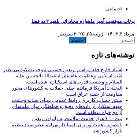
اجتماعی
پرتاب موفقیت آمیز ماهواره مخابراتی ناهید ۲ به فضا
مرداد ۳, ۱۴۰۴ - ژوئیه ۲۵, ۲۰۲۵
سردبیر
جستجو
برای:
نوشته‌های تازه
استاد خارج فقه:مراسم اربعین حسینی موجب شکوه بی نظیر
امّت اسلامی وعظمت عاشقان اباعبدالله الحسین علیه
السلام و وحشت قدرت‌های استکباری شده است.
البخیتی: آمریکا فرمانده اصلی حملات به کشورهای محور
مقاومت از جمله عراق است
بستن حساب کاربری روابط عمومی سپاه، نشانه‌ وحشت
جبهه استکبار از داده‌های دقیق و هماهنگی میان ملت‌های
آزادی‌خواه منطقه است
ثبت ۶۰۰ هزار خدمت سلامت به زائران اربعین
با تصویب هیئت وزیران؛ استاندار تهران، عضو ستاد تنظیم
بازار کشور شد