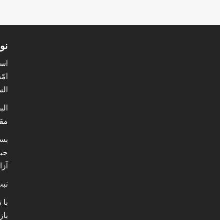
نو
است
امّ
الس
الب
مق
بست
جبه
آزا
ثبت ۶۰۰ هزار خدمت سلامت
با 
باز