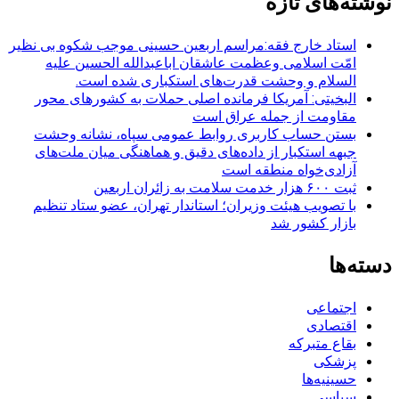
نوشته‌های تازه
استاد خارج فقه:مراسم اربعین حسینی موجب شکوه بی نظیر
امّت اسلامی وعظمت عاشقان اباعبدالله الحسین علیه
السلام و وحشت قدرت‌های استکباری شده است.
البخیتی: آمریکا فرمانده اصلی حملات به کشورهای محور
مقاومت از جمله عراق است
بستن حساب کاربری روابط عمومی سپاه، نشانه‌ وحشت
جبهه استکبار از داده‌های دقیق و هماهنگی میان ملت‌های
آزادی‌خواه منطقه است
ثبت ۶۰۰ هزار خدمت سلامت به زائران اربعین
با تصویب هیئت وزیران؛ استاندار تهران، عضو ستاد تنظیم
بازار کشور شد
دسته‌ها
اجتماعی
اقتصادی
بقاع متبرکه
پزشکی
حسینیه‌ها
سیاسی