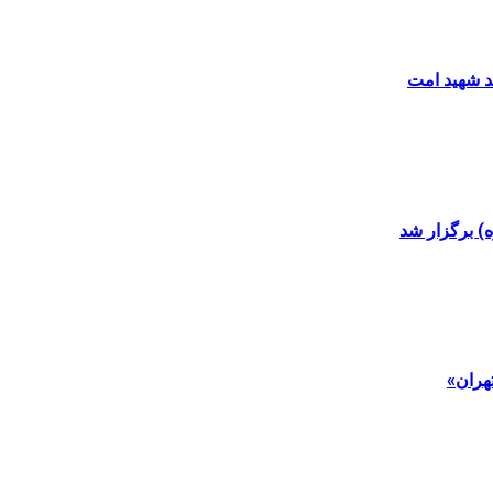
د شهید امت
ه) برگزار شد
هران»