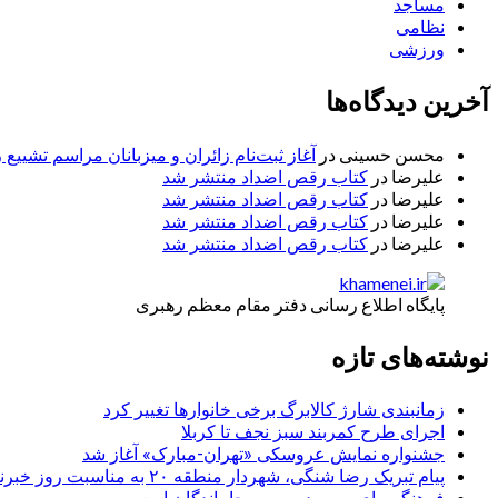
مساجد
نظامی
ورزشی
آخرین دیدگاه‌ها
محسن حسینی
در
آغاز ثبت‌نام زائران و میزبانان مراسم تشییع 
علیرضا
در
کتاب رقص اضداد منتشر شد
علیرضا
در
کتاب رقص اضداد منتشر شد
علیرضا
در
کتاب رقص اضداد منتشر شد
علیرضا
در
کتاب رقص اضداد منتشر شد
پایگاه اطلاع رسانی دفتر مقام معظم رهبری
نوشته‌های تازه
زمانبندی شارژ کالابرگ برخی خانوارها تغییر کرد
اجرای طرح کمربند سبز نجف تا کربلا
جشنواره نمایش عروسکی «تهران-مبارک» آغاز شد
پیام تبریک رضا شنگی، شهردار منطقه ۲۰ به مناسبت روز خبرنگار