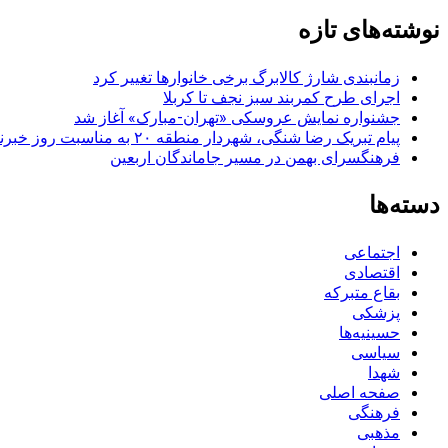
نوشته‌ها
نوشته‌های تازه
زمانبندی شارژ کالابرگ برخی خانوارها تغییر کرد
اجرای طرح کمربند سبز نجف تا کربلا
جشنواره نمایش عروسکی «تهران-مبارک» آغاز شد
پیام تبریک رضا شنگی، شهردار منطقه ۲۰ به مناسبت روز خبرنگار
فرهنگسرای بهمن در مسیر جاماندگان اربعین
دسته‌ها
اجتماعی
اقتصادی
بقاع متبرکه
پزشکی
حسینیه‌ها
سیاسی
شهدا
صفحه اصلی
فرهنگی
مذهبی