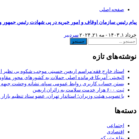
صفحه اصلی
پیام رئیس سازمان اوقاف و امور خیریه در پی شهادت رئیس جمهور و
خرداد ۱, ۱۴۰۳ - مه ۲۱, ۲۰۲۴
سردبیر
جستجو
برای:
نوشته‌های تازه
استاد خارج فقه:مراسم اربعین حسینی موجب شکوه بی نظیر ا
البخیتی: آمریکا فرمانده اصلی حملات به کشورهای محور مقا
بستن حساب کاربری روابط عمومی سپاه، نشانه‌ وحشت جبهه است
ثبت ۶۰۰ هزار خدمت سلامت به زائران اربعین
با تصویب هیئت وزیران؛ استاندار تهران، عضو ستاد تنظیم بازار
دسته‌ها
اجتماعی
اقتصادی
بقاع متبرکه