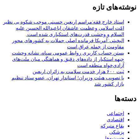
نوشته‌های تازه
استاد خارج فقه:مراسم اربعین حسینی موجب شکوه بی نظیر
امّت اسلامی وعظمت عاشقان اباعبدالله الحسین علیه
السلام و وحشت قدرت‌های استکباری شده است.
البخیتی: آمریکا فرمانده اصلی حملات به کشورهای محور
مقاومت از جمله عراق است
بستن حساب کاربری روابط عمومی سپاه، نشانه‌ وحشت
جبهه استکبار از داده‌های دقیق و هماهنگی میان ملت‌های
آزادی‌خواه منطقه است
ثبت ۶۰۰ هزار خدمت سلامت به زائران اربعین
با تصویب هیئت وزیران؛ استاندار تهران، عضو ستاد تنظیم
بازار کشور شد
دسته‌ها
اجتماعی
اقتصادی
بقاع متبرکه
پزشکی
حسینیه‌ها