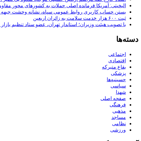
البخیتی: آمریکا فرمانده اصلی حملات به کشورهای محور مقا
بستن حساب کاربری روابط عمومی سپاه، نشانه‌ وحشت جبهه است
ثبت ۶۰۰ هزار خدمت سلامت به زائران اربعین
با تصویب هیئت وزیران؛ استاندار تهران، عضو ستاد تنظیم بازار
دسته‌ها
اجتماعی
اقتصادی
بقاع متبرکه
پزشکی
حسینیه‌ها
سیاسی
شهدا
صفحه اصلی
فرهنگی
مذهبی
مساجد
نظامی
ورزشی