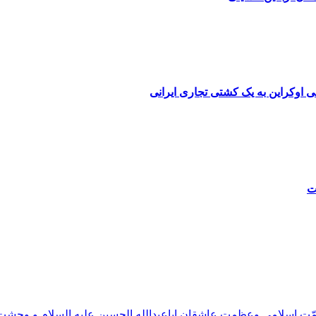
 اوکراین به یک کشتی تجاری ایرانی
ت
مّت اسلامی وعظمت عاشقان اباعبدالله الحسین علیه السلام و وحش