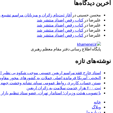
آخرین دیدگاه‌ها
محسن حسینی
در
آغاز ثبت‌نام زائران و میزبانان مراسم تشییع 
علیرضا
در
کتاب رقص اضداد منتشر شد
علیرضا
در
کتاب رقص اضداد منتشر شد
علیرضا
در
کتاب رقص اضداد منتشر شد
علیرضا
در
کتاب رقص اضداد منتشر شد
پایگاه اطلاع رسانی دفتر مقام معظم رهبری
نوشته‌های تازه
استاد خارج فقه:مراسم اربعین حسینی موجب شکوه بی نظیر ا
البخیتی: آمریکا فرمانده اصلی حملات به کشورهای محور مقا
بستن حساب کاربری روابط عمومی سپاه، نشانه‌ وحشت جبهه است
ثبت ۶۰۰ هزار خدمت سلامت به زائران اربعین
با تصویب هیئت وزیران؛ استاندار تهران، عضو ستاد تنظیم بازار
خانه
وبلاگ
درباره ما