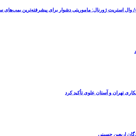
گ»/ وال استریت ژورنال: ماموریتی دشوار برای پیشرفته‌ترین بمب‌های
مکاری تهران و آستان علوی تأکید کرد
گان اربعین حسینی