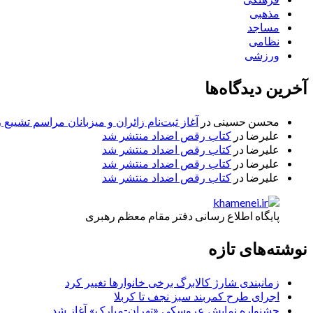
مذهبی
مساجد
نظامی
ورزشی
آخرین دیدگاه‌ها
محسن حسینی
در
آغاز ثبت‌نام زائران و میزبانان مراسم تشییع 
علیرضا
در
کتاب رقص اضداد منتشر شد
علیرضا
در
کتاب رقص اضداد منتشر شد
علیرضا
در
کتاب رقص اضداد منتشر شد
علیرضا
در
کتاب رقص اضداد منتشر شد
پایگاه اطلاع رسانی دفتر مقام معظم رهبری
نوشته‌های تازه
زمانبندی شارژ کالابرگ برخی خانوارها تغییر کرد
اجرای طرح کمربند سبز نجف تا کربلا
جشنواره نمایش عروسکی «تهران-مبارک» آغاز شد