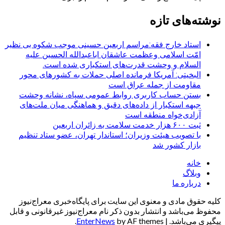
نوشته‌های تازه
استاد خارج فقه:مراسم اربعین حسینی موجب شکوه بی نظیر
امّت اسلامی وعظمت عاشقان اباعبدالله الحسین علیه
السلام و وحشت قدرت‌های استکباری شده است.
البخیتی: آمریکا فرمانده اصلی حملات به کشورهای محور
مقاومت از جمله عراق است
بستن حساب کاربری روابط عمومی سپاه، نشانه‌ وحشت
جبهه استکبار از داده‌های دقیق و هماهنگی میان ملت‌های
آزادی‌خواه منطقه است
ثبت ۶۰۰ هزار خدمت سلامت به زائران اربعین
با تصویب هیئت وزیران؛ استاندار تهران، عضو ستاد تنظیم
بازار کشور شد
خانه
وبلاگ
درباره ما
کلیه حقوق مادی و معنوی این سایت برای پایگاه‌خبری معراج‌نیوز
محفوظ می‌باشد و انتشار بدون ذکر نام معراج‌نیوز غیرقانونی و قابل
پیگیری می‌باشد.
|
by AF themes.
EnterNews