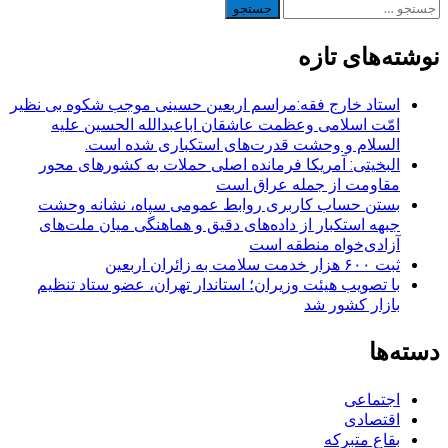
جستجو
برای:
نوشته‌های تازه
استاد خارج فقه:مراسم اربعین حسینی موجب شکوه بی نظیر
امّت اسلامی وعظمت عاشقان اباعبدالله الحسین علیه
السلام و وحشت قدرت‌های استکباری شده است.
البخیتی: آمریکا فرمانده اصلی حملات به کشورهای محور
مقاومت از جمله عراق است
بستن حساب کاربری روابط عمومی سپاه، نشانه‌ وحشت
جبهه استکبار از داده‌های دقیق و هماهنگی میان ملت‌های
آزادی‌خواه منطقه است
ثبت ۶۰۰ هزار خدمت سلامت به زائران اربعین
با تصویب هیئت وزیران؛ استاندار تهران، عضو ستاد تنظیم
بازار کشور شد
دسته‌ها
اجتماعی
اقتصادی
بقاع متبرکه