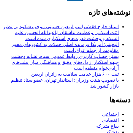
برای:
نوشته‌های تازه
استاد خارج فقه:مراسم اربعین حسینی موجب شکوه بی نظیر
امّت اسلامی وعظمت عاشقان اباعبدالله الحسین علیه
السلام و وحشت قدرت‌های استکباری شده است.
البخیتی: آمریکا فرمانده اصلی حملات به کشورهای محور
مقاومت از جمله عراق است
بستن حساب کاربری روابط عمومی سپاه، نشانه‌ وحشت
جبهه استکبار از داده‌های دقیق و هماهنگی میان ملت‌های
آزادی‌خواه منطقه است
ثبت ۶۰۰ هزار خدمت سلامت به زائران اربعین
با تصویب هیئت وزیران؛ استاندار تهران، عضو ستاد تنظیم
بازار کشور شد
دسته‌ها
اجتماعی
اقتصادی
بقاع متبرکه
پزشکی