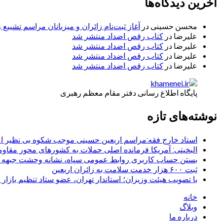
آخرین دیدگاه‌ها
محسن حسینی
در
آغاز ثبت‌نام زائران و میزبانان مراسم تشییع 
علیرضا
در
کتاب رقص اضداد منتشر شد
علیرضا
در
کتاب رقص اضداد منتشر شد
علیرضا
در
کتاب رقص اضداد منتشر شد
علیرضا
در
کتاب رقص اضداد منتشر شد
پایگاه اطلاع رسانی دفتر مقام معظم رهبری
نوشته‌های تازه
استاد خارج فقه:مراسم اربعین حسینی موجب شکوه بی نظیر ا
البخیتی: آمریکا فرمانده اصلی حملات به کشورهای محور مقا
بستن حساب کاربری روابط عمومی سپاه، نشانه‌ وحشت جبهه است
ثبت ۶۰۰ هزار خدمت سلامت به زائران اربعین
با تصویب هیئت وزیران؛ استاندار تهران، عضو ستاد تنظیم بازار
خانه
وبلاگ
درباره ما