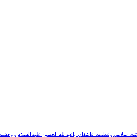
مّت اسلامی وعظمت عاشقان اباعبدالله الحسین علیه السلام و وحش