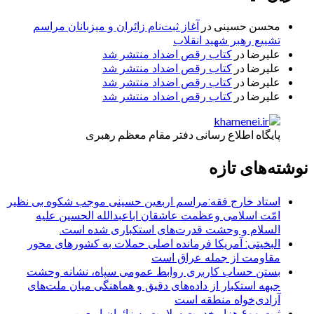
محسن حسینی
در
آغاز ثبت‌نام زائران و میزبانان مراسم
تشییع رهبر شهید انقلاب
علیرضا
در
کتاب رقص اضداد منتشر شد
علیرضا
در
کتاب رقص اضداد منتشر شد
علیرضا
در
کتاب رقص اضداد منتشر شد
علیرضا
در
کتاب رقص اضداد منتشر شد
پایگاه اطلاع رسانی دفتر مقام معظم رهبری
نوشته‌های تازه
استاد خارج فقه:مراسم اربعین حسینی موجب شکوه بی نظیر
امّت اسلامی وعظمت عاشقان اباعبدالله الحسین علیه
السلام و وحشت قدرت‌های استکباری شده است.
البخیتی: آمریکا فرمانده اصلی حملات به کشورهای محور
مقاومت از جمله عراق است
بستن حساب کاربری روابط عمومی سپاه، نشانه‌ وحشت
جبهه استکبار از داده‌های دقیق و هماهنگی میان ملت‌های
آزادی‌خواه منطقه است
ثبت ۶۰۰ هزار خدمت سلامت به زائران اربعین