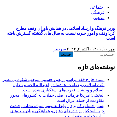
اجتماعی
فرهنگی
مذهبی
وزیر فرهنگ و ارشاد اسلامی در همایش یاوران وقف مطرح
کرد:وقف و امور خیریه نسبت به سال های گذشته گسترش یافته
است
مهر ۱۰, ۱۴۰۱ - اکتبر ۲, ۲۰۲۲
سردبیر
جستجو
برای:
نوشته‌های تازه
استاد خارج فقه:مراسم اربعین حسینی موجب شکوه بی نظیر
امّت اسلامی وعظمت عاشقان اباعبدالله الحسین علیه
السلام و وحشت قدرت‌های استکباری شده است.
البخیتی: آمریکا فرمانده اصلی حملات به کشورهای محور
مقاومت از جمله عراق است
بستن حساب کاربری روابط عمومی سپاه، نشانه‌ وحشت
جبهه استکبار از داده‌های دقیق و هماهنگی میان ملت‌های
آزادی‌خواه منطقه است