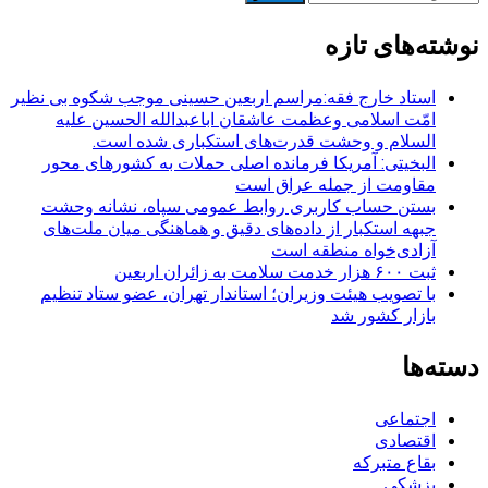
نوشته‌ها
برای:
نوشته‌های تازه
استاد خارج فقه:مراسم اربعین حسینی موجب شکوه بی نظیر
امّت اسلامی وعظمت عاشقان اباعبدالله الحسین علیه
السلام و وحشت قدرت‌های استکباری شده است.
البخیتی: آمریکا فرمانده اصلی حملات به کشورهای محور
مقاومت از جمله عراق است
بستن حساب کاربری روابط عمومی سپاه، نشانه‌ وحشت
جبهه استکبار از داده‌های دقیق و هماهنگی میان ملت‌های
آزادی‌خواه منطقه است
ثبت ۶۰۰ هزار خدمت سلامت به زائران اربعین
با تصویب هیئت وزیران؛ استاندار تهران، عضو ستاد تنظیم
بازار کشور شد
دسته‌ها
اجتماعی
اقتصادی
بقاع متبرکه
پزشکی