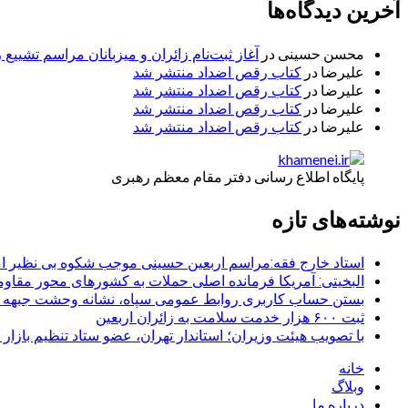
آخرین دیدگاه‌ها
محسن حسینی
در
آغاز ثبت‌نام زائران و میزبانان مراسم تشییع 
علیرضا
در
کتاب رقص اضداد منتشر شد
علیرضا
در
کتاب رقص اضداد منتشر شد
علیرضا
در
کتاب رقص اضداد منتشر شد
علیرضا
در
کتاب رقص اضداد منتشر شد
پایگاه اطلاع رسانی دفتر مقام معظم رهبری
نوشته‌های تازه
استاد خارج فقه:مراسم اربعین حسینی موجب شکوه بی نظیر ا
البخیتی: آمریکا فرمانده اصلی حملات به کشورهای محور مقا
بستن حساب کاربری روابط عمومی سپاه، نشانه‌ وحشت جبهه است
ثبت ۶۰۰ هزار خدمت سلامت به زائران اربعین
با تصویب هیئت وزیران؛ استاندار تهران، عضو ستاد تنظیم بازار
خانه
وبلاگ
درباره ما