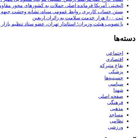
البخیتی: آمریکا فرمانده اصلی حملات به کشورهای محور مقا
بستن حساب کاربری روابط عمومی سپاه، نشانه‌ وحشت جبهه است
ثبت ۶۰۰ هزار خدمت سلامت به زائران اربعین
با تصویب هیئت وزیران؛ استاندار تهران، عضو ستاد تنظیم بازار
دسته‌ها
اجتماعی
اقتصادی
بقاع متبرکه
پزشکی
حسینیه‌ها
سیاسی
شهدا
صفحه اصلی
فرهنگی
مذهبی
مساجد
نظامی
ورزشی