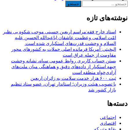
جستجو
برای:
نوشته‌های تازه
استاد خارج فقه:مراسم اربعین حسینی موجب شکوه بی نظیر
امّت اسلامی وعظمت عاشقان اباعبدالله الحسین علیه
السلام و وحشت قدرت‌های استکباری شده است.
البخیتی: آمریکا فرمانده اصلی حملات به کشورهای محور
مقاومت از جمله عراق است
بستن حساب کاربری روابط عمومی سپاه، نشانه‌ وحشت
جبهه استکبار از داده‌های دقیق و هماهنگی میان ملت‌های
آزادی‌خواه منطقه است
ثبت ۶۰۰ هزار خدمت سلامت به زائران اربعین
با تصویب هیئت وزیران؛ استاندار تهران، عضو ستاد تنظیم
بازار کشور شد
دسته‌ها
اجتماعی
اقتصادی
بقاع متبرکه