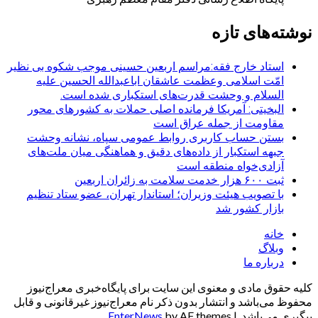
نوشته‌های تازه
استاد خارج فقه:مراسم اربعین حسینی موجب شکوه بی نظیر
امّت اسلامی وعظمت عاشقان اباعبدالله الحسین علیه
السلام و وحشت قدرت‌های استکباری شده است.
البخیتی: آمریکا فرمانده اصلی حملات به کشورهای محور
مقاومت از جمله عراق است
بستن حساب کاربری روابط عمومی سپاه، نشانه‌ وحشت
جبهه استکبار از داده‌های دقیق و هماهنگی میان ملت‌های
آزادی‌خواه منطقه است
ثبت ۶۰۰ هزار خدمت سلامت به زائران اربعین
با تصویب هیئت وزیران؛ استاندار تهران، عضو ستاد تنظیم
بازار کشور شد
خانه
وبلاگ
درباره ما
کلیه حقوق مادی و معنوی این سایت برای پایگاه‌خبری معراج‌نیوز
محفوظ می‌باشد و انتشار بدون ذکر نام معراج‌نیوز غیرقانونی و قابل
پیگیری می‌باشد.
|
by AF themes.
EnterNews