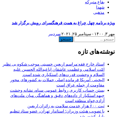
بقاع متبرکه
شهدا
مذهبی
ویژه برنامه چهل چراغ به همت فرهنگسرای رویش برگزار شد
مهر ۳, ۱۴۰۰ - سپتامبر ۲۵, ۲۰۲۱
سردبیر
جستجو
برای:
نوشته‌های تازه
استاد خارج فقه:مراسم اربعین حسینی موجب شکوه بی نظیر
امّت اسلامی وعظمت عاشقان اباعبدالله الحسین علیه
السلام و وحشت قدرت‌های استکباری شده است.
البخیتی: آمریکا فرمانده اصلی حملات به کشورهای محور
مقاومت از جمله عراق است
بستن حساب کاربری روابط عمومی سپاه، نشانه‌ وحشت
جبهه استکبار از داده‌های دقیق و هماهنگی میان ملت‌های
آزادی‌خواه منطقه است
ثبت ۶۰۰ هزار خدمت سلامت به زائران اربعین
با تصویب هیئت وزیران؛ استاندار تهران، عضو ستاد تنظیم
بازار کشور شد