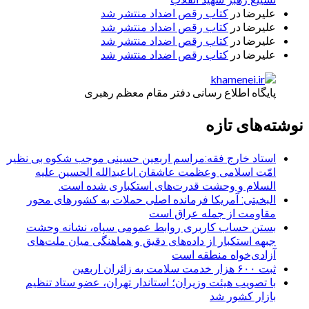
علیرضا
در
کتاب رقص اضداد منتشر شد
علیرضا
در
کتاب رقص اضداد منتشر شد
علیرضا
در
کتاب رقص اضداد منتشر شد
علیرضا
در
کتاب رقص اضداد منتشر شد
پایگاه اطلاع رسانی دفتر مقام معظم رهبری
نوشته‌های تازه
استاد خارج فقه:مراسم اربعین حسینی موجب شکوه بی نظیر
امّت اسلامی وعظمت عاشقان اباعبدالله الحسین علیه
السلام و وحشت قدرت‌های استکباری شده است.
البخیتی: آمریکا فرمانده اصلی حملات به کشورهای محور
مقاومت از جمله عراق است
بستن حساب کاربری روابط عمومی سپاه، نشانه‌ وحشت
جبهه استکبار از داده‌های دقیق و هماهنگی میان ملت‌های
آزادی‌خواه منطقه است
ثبت ۶۰۰ هزار خدمت سلامت به زائران اربعین
با تصویب هیئت وزیران؛ استاندار تهران، عضو ستاد تنظیم
بازار کشور شد