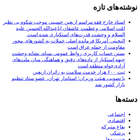
نوشته‌های تازه
استاد خارج فقه:مراسم اربعین حسینی موجب شکوه بی نظیر
امّت اسلامی وعظمت عاشقان اباعبدالله الحسین علیه
السلام و وحشت قدرت‌های استکباری شده است.
البخیتی: آمریکا فرمانده اصلی حملات به کشورهای محور
مقاومت از جمله عراق است
بستن حساب کاربری روابط عمومی سپاه، نشانه‌ وحشت
جبهه استکبار از داده‌های دقیق و هماهنگی میان ملت‌های
آزادی‌خواه منطقه است
ثبت ۶۰۰ هزار خدمت سلامت به زائران اربعین
با تصویب هیئت وزیران؛ استاندار تهران، عضو ستاد تنظیم
بازار کشور شد
دسته‌ها
اجتماعی
اقتصادی
بقاع متبرکه
پزشکی
حسینیه‌ها