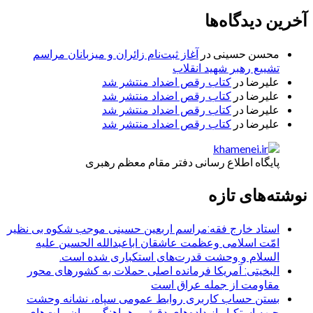
آخرین دیدگاه‌ها
محسن حسینی
در
آغاز ثبت‌نام زائران و میزبانان مراسم
تشییع رهبر شهید انقلاب
علیرضا
در
کتاب رقص اضداد منتشر شد
علیرضا
در
کتاب رقص اضداد منتشر شد
علیرضا
در
کتاب رقص اضداد منتشر شد
علیرضا
در
کتاب رقص اضداد منتشر شد
پایگاه اطلاع رسانی دفتر مقام معظم رهبری
نوشته‌های تازه
استاد خارج فقه:مراسم اربعین حسینی موجب شکوه بی نظیر
امّت اسلامی وعظمت عاشقان اباعبدالله الحسین علیه
السلام و وحشت قدرت‌های استکباری شده است.
البخیتی: آمریکا فرمانده اصلی حملات به کشورهای محور
مقاومت از جمله عراق است
بستن حساب کاربری روابط عمومی سپاه، نشانه‌ وحشت
جبهه استکبار از داده‌های دقیق و هماهنگی میان ملت‌های