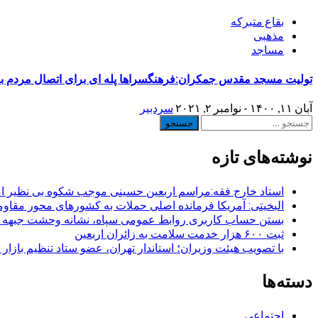
بقاع متبرکه
مذهبی
مساجد
تولیت مسجد مقدس جمکران:فرهنگسراها پله ای برای اتصال مردم به
آبان ۱۱, ۱۴۰۰ - نوامبر ۲, ۲۰۲۱
سردبیر
جستجو
برای:
نوشته‌های تازه
استاد خارج فقه:مراسم اربعین حسینی موجب شکوه بی نظیر ا
البخیتی: آمریکا فرمانده اصلی حملات به کشورهای محور مقا
بستن حساب کاربری روابط عمومی سپاه، نشانه‌ وحشت جبهه است
ثبت ۶۰۰ هزار خدمت سلامت به زائران اربعین
با تصویب هیئت وزیران؛ استاندار تهران، عضو ستاد تنظیم بازار
دسته‌ها
اجتماعی